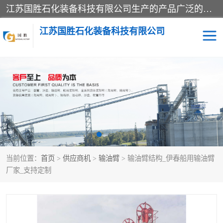
江苏国胜石化装备科技有限公司生产的产品广泛的应用于石油、石化等行业中，产品种类齐全，其中包括装卸鹤管、汽车鹤管、火车鹤管、装车鹤管、卸车鹤管、上装鹤管、下装鹤管、lng鹤管、发油鹤管、液氨鹤管、液化气鹤管等，我们生产的产品质量上乘，价格实惠，服务好，买鹤管就到国胜石化装备！
江苏国胜石化装备科技有限公司
输油臂
鹤管活动梯
鹤管
装车撬
当前位置：
首页
>
供应商机
>
输油臂
> 输油臂结构_伊春船用输油臂
厂家_支持定制