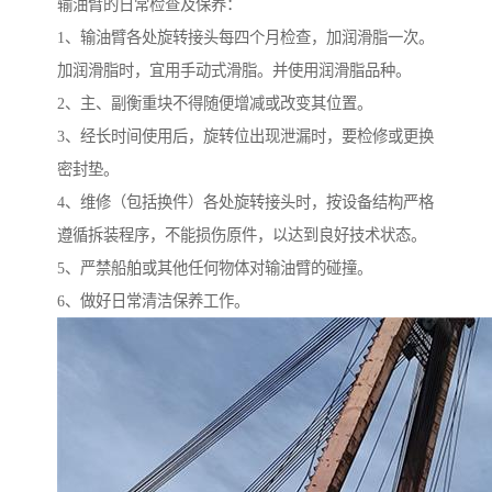
输油臂的日常检查及保养：
1、输油臂各处旋转接头每四个月检查，加润滑脂一次。
加润滑脂时，宜用手动式滑脂。并使用润滑脂品种。
2、主、副衡重块不得随便增减或改变其位置。
3、经长时间使用后，旋转位出现泄漏时，要检修或更换
密封垫。
4、维修（包括换件）各处旋转接头时，按设备结构严格
遵循拆装程序，不能损伤原件，以达到良好技术状态。
5、严禁船舶或其他任何物体对输油臂的碰撞。
6、做好日常清洁保养工作。