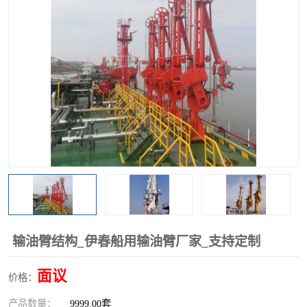
输油臂结构_伊春船用输油臂厂家_支持定制
面议
价格：
产品数量：
9999.00套