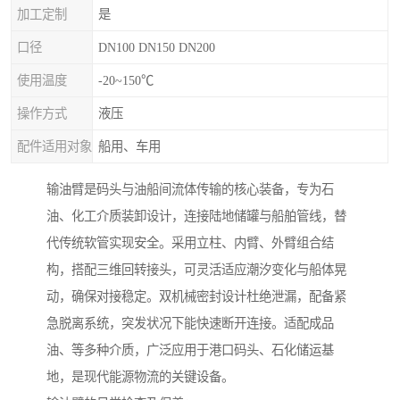
加工定制
是
口径
DN100 DN150 DN200
使用温度
-20~150℃
操作方式
液压
配件适用对象
船用、车用
输油臂是码头与油船间流体传输的核心装备，专为石
油、化工介质装卸设计，连接陆地储罐与船舶管线，替
代传统软管实现安全。采用立柱、内臂、外臂组合结
构，搭配三维回转接头，可灵活适应潮汐变化与船体晃
动，确保对接稳定。双机械密封设计杜绝泄漏，配备紧
急脱离系统，突发状况下能快速断开连接。适配成品
油、等多种介质，广泛应用于港口码头、石化储运基
地，是现代能源物流的关键设备。