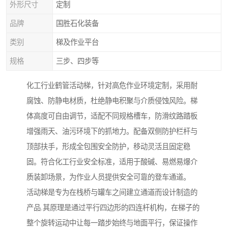
外形尺寸
定制
品牌
国胜石化装备
类别
梯及作业平台
规格
三步、四步等
化工行业鹤管活动梯，针对高危作业环境定制，采用耐
腐蚀、防静电材质，杜绝静电积聚与介质侵蚀风险。梯
体高度可自由调节，适配不同规格槽车，防滑纹路踏板
增强雨天、油污环境下的抓地力。配备双侧防护栏杆与
顶部扶手，形成全包围安全防护，移动灵活且固定稳
固。符合化工行业安全标准，适用于酸碱、易燃易爆介
质装卸场景，为作业人员提供安全可靠的登车通道。
活动梯是专为在栈桥与罐车之间建立通道而设计制造的
产品.其原理是通过平行四边形的四连杆机构，在梯子的
整个旋转运动中让每一踏步始终与地面平行，保证操作