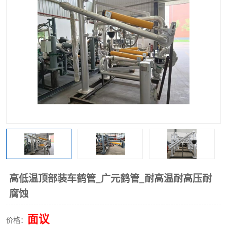
高低温顶部装车鹤管_广元鹤管_耐高温耐高压耐
腐蚀
面议
价格：