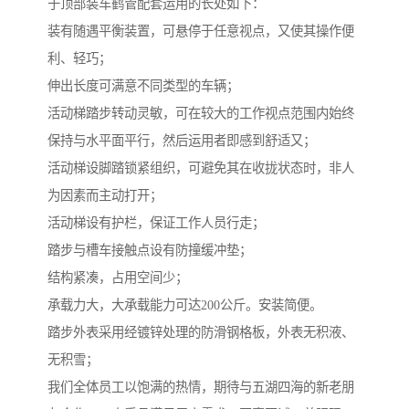
于顶部装车鹤管配套运用的长处如下：
装有随遇平衡装置，可悬停于任意视点，又使其操作便
利、轻巧；
伸出长度可满意不同类型的车辆；
活动梯踏步转动灵敏，可在较大的工作视点范围内始终
保持与水平面平行，然后运用者即感到舒适又；
活动梯设脚踏锁紧组织，可避免其在收拢状态时，非人
为因素而主动打开；
活动梯设有护栏，保证工作人员行走；
踏步与槽车接触点设有防撞缓冲垫；
结构紧凑，占用空间少；
承载力大，大承载能力可达200公斤。安装简便。
踏步外表采用经镀锌处理的防滑钢格板，外表无积液、
无积雪；
我们全体员工以饱满的热情，期待与五湖四海的新老朋