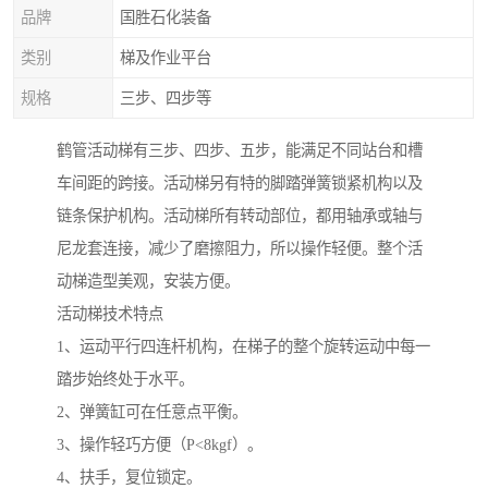
品牌
国胜石化装备
类别
梯及作业平台
规格
三步、四步等
鹤管活动梯有三步、四步、五步，能满足不同站台和槽
车间距的跨接。活动梯另有特的脚踏弹簧锁紧机构以及
链条保护机构。活动梯所有转动部位，都用轴承或轴与
尼龙套连接，减少了磨擦阻力，所以操作轻便。整个活
动梯造型美观，安装方便。
活动梯技术特点
1、运动平行四连杆机构，在梯子的整个旋转运动中每一
踏步始终处于水平。
2、弹簧缸可在任意点平衡。
3、操作轻巧方便（P<8kgf）。
4、扶手，复位锁定。