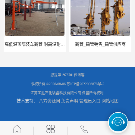
高低温顶部装车鹤管 耐高温耐高压耐腐蚀
鹤管_鹤管销售_鹤管供应商
您是第
1973701
位访客
版权所有 ©2026-08-06
苏ICP备2022006878号-2
江苏国胜石化装备科技有限公司
保留所有权利.
技术支持：
八方资源网
免责声明
管理员入口
网站地图
鹤管活动梯_鹤管活动梯销售_鹤管活动梯供应商
输油臂_输油臂批发_输油臂厂家