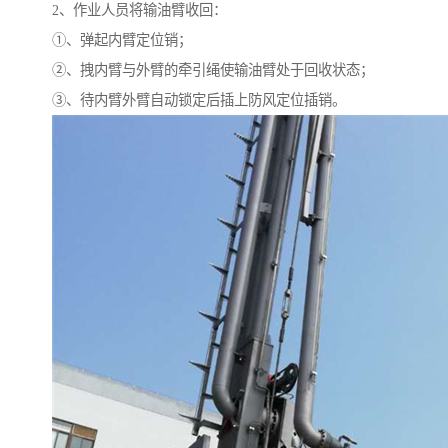
2、作业人员将输油臂收回：
①、弹起内臂定位销；
②、拽内臂与外臂的牵引绳使输油臂处于回收状态；
③、待内臂外臂自动锁定后插上防风定位插销。