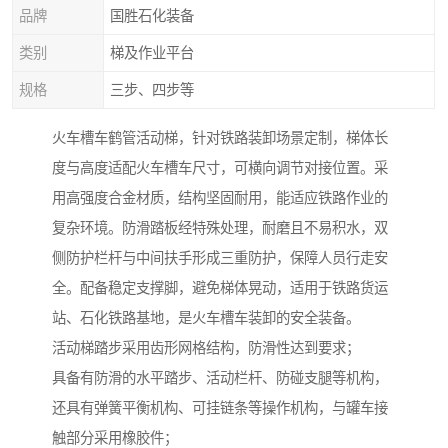
品牌
国胜石化装备
类别
梯及作业平台
规格
三步、四步等
火车槽车鹤管活动梯，针对铁路装卸场景定制，梯体长
度与高度适配火车槽车尺寸，可横向调节对接位置。采
用高强度合金材质，结构坚固耐用，能适应铁路作业的
复杂环境。防滑踏板经特殊处理，耐磨且不易积水，双
侧防护栏杆与中间扶手形成三重防护，保障人员行走安
全。配备稳定支撑脚，避免梯体晃动，适用于铁路货运
站、石化铁路基地，是火车槽车装卸的安全装备。
活动梯踏步采用齿形网格结构，防滑性达到要求；
具备有防滑的水平踏步、活动栏杆、防碰支腿等机构，
还具有弹簧平衡机构、可挂链条等操作机构，与罐车接
触部分采用橡胶件；