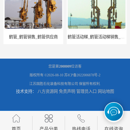
商
鹤管活动梯_鹤管活动梯销售_鹤管活动梯供应商
您是第
2008009
位访客
版权所有 ©2026-08-10
苏ICP备2022006878号-2
江苏国胜石化装备科技有限公司
保留所有权利.
技术支持：
八方资源网
免责声明
管理员入口
网站地图
输油臂_输油臂批发_输油臂厂家
活动登船梯 鹤管折叠梯 化工装卸平台
首页
产品分类
热线电话
在线咨询