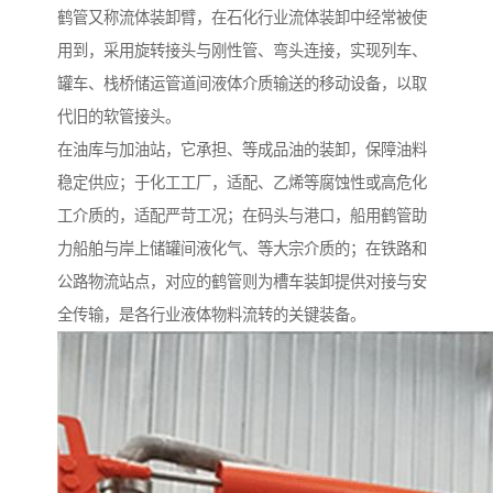
鹤管又称流体装卸臂，在石化行业流体装卸中经常被使
用到，采用旋转接头与刚性管、弯头连接，实现列车、
罐车、栈桥储运管道间液体介质输送的移动设备，以取
代旧的软管接头。
在油库与加油站，它承担、等成品油的装卸，保障油料
稳定供应；于化工工厂，适配、乙烯等腐蚀性或高危化
工介质的，适配严苛工况；在码头与港口，船用鹤管助
力船舶与岸上储罐间液化气、等大宗介质的；在铁路和
公路物流站点，对应的鹤管则为槽车装卸提供对接与安
全传输，是各行业液体物料流转的关键装备。