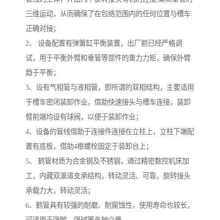
三维运动，从而确保了在包络范围内的任何位置与槽车
正确对接；
2、 设备配置有弹簧缸平衡装置，出厂前已经严格调
试，用于平衡外臂和垂管等部件的重力力矩，确保外臂
趋于平衡；
3、设有气相管与液相管，即所谓的双相结构，主要适用
于槽车密闭装卸作业，借助快速接头与槽车连接，装卸
臂前端均设有球阀，以便于装卸作业；
4、设备的管线借助于连接件连接在立柱上，立柱下端配
置有底板，借助4根螺栓固定于装卸台上；
5、 鹤管材质为合金钢及不锈钢，通过精密数控机床加
工，内藏双滚道支承结构，转动灵活、可靠，旋转接头
承载力大，转动灵活；
6、鹤管具有较强的耐磨、耐腐蚀性，使用寿命也较长，