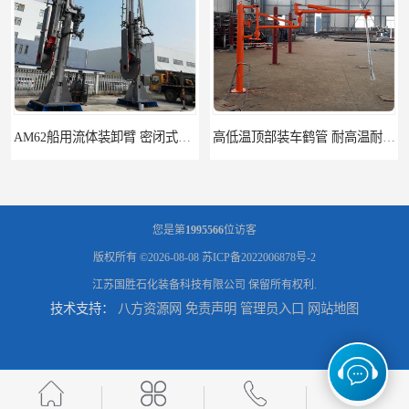
AM62船用流体装卸臂 密闭式装卸臂 多种型号可供选择
高低温顶部装车鹤管 耐高温耐高压耐腐蚀
您是第
1995566
位访客
版权所有 ©2026-08-08
苏ICP备2022006878号-2
江苏国胜石化装备科技有限公司
保留所有权利.
技术支持：
八方资源网
免责声明
管理员入口
网站地图
鹤管_鹤管销售_鹤管供应商
鹤管活动梯_鹤管活动梯销售_鹤管活动梯供应商