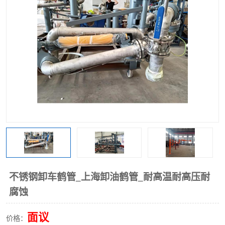
不锈钢卸车鹤管_上海卸油鹤管_耐高温耐高压耐
腐蚀
面议
价格：