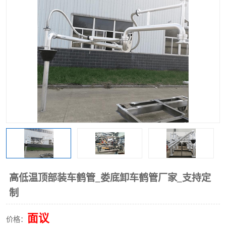
高低温顶部装车鹤管_娄底卸车鹤管厂家_支持定
制
面议
价格：