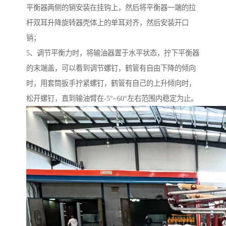
平衡器两侧的销安装在挂钩上，然后将平衡器一端的拉
杆双耳升降旋转器壳体上的单耳对齐，然后安装开口
销；
5、调节平衡力时，将输油器置于水平状态，拧下平衡器
的末端盖，可以看到调节螺钉，鹤管有自由下降的倾向
时，用套筒扳手拧紧螺钉，鹤管有自己的上升倾向时，
松开螺钉，直到输油臂在-5°~60°左右范围内稳定为止。