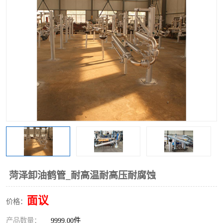
菏泽卸油鹤管_耐高温耐高压耐腐蚀
面议
价格：
产品数量：
9999.00件