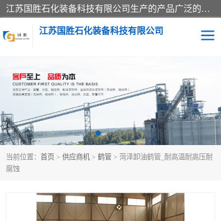
江苏国胜石化装备科技有限公司生产的产品广泛的应用于石油、石化等行业中，产品种类齐全，其中包括装卸鹤管、汽车鹤管、火车鹤管、装车鹤管、卸车鹤管、上装鹤管、下装鹤管、lng鹤管、发油鹤管、液氨鹤管、液化气鹤管等，我们生产的产品质量上乘，价格实惠，服务好，买鹤管就到国胜石化装备！
江苏国胜石化装备科技有限公司
输油臂
鹤管活动梯
鹤管
装车撬
当前位置：
首页
>
供应商机
>
鹤管
> 菏泽卸油鹤管_耐高温耐高压耐
腐蚀