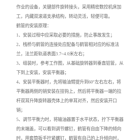
作业的设备，关键部件旋转接头，采用精密数控机床加
工，内藏双滚道支承结构，转动灵活，轻便可靠。
鹤管的安装原理：
1、安装过程中应采取必要的措施，防止事故发生；
2、栈桥与鹤管的连接处应配备与鹤管相对应的标准法
兰，法兰距轨道表面3.7~4.0米左右；
3、组装时，参考工作图，从基础旋转器到垂直铝管，从
下到上安装，安装平衡器；
4、安装平衡器时，先将输油臂提升到60°左右左右，将
平衡器两侧的销安装在挂钩上，然后将平衡器一端的拉
杆双耳升降旋转器壳体上的单耳对齐，然后安装开口
销；
5、调节平衡力时，将输油器置于水平状态，拧下平衡器
的末端盖，可以看到调节螺钉，鹤管有自由下降的倾向
时，用套筒扳手拧紧螺钉，鹤管有自己的上升倾向时，