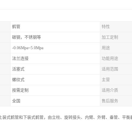
鹤管
特性
碳钢，不锈钢等
加工定制
-0.06Mpa~5.0Mpa
用途
法兰连接
功能用途
活塞式
适用范围
螺纹式
主营
按需定制
适用介质
全国
售后服务
上装式鹤管和下装式鹤管，由立柱、旋转接头、内臂、外臂、垂管、平衡