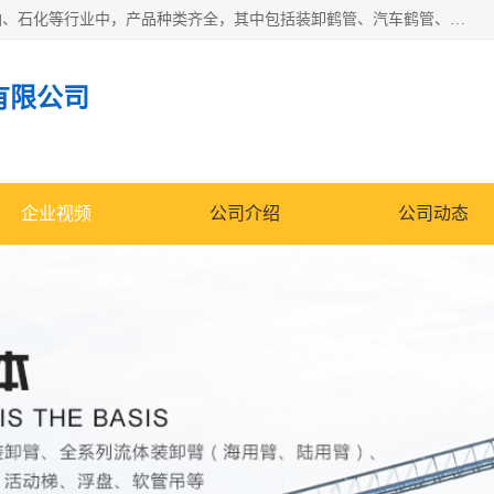
江苏国胜石化装备科技有限公司生产的产品广泛的应用于石油、石化等行业中，产品种类齐全，其中包括装卸鹤管、汽车鹤管、火车鹤管、装车鹤管、卸车鹤管、上装鹤管、下装鹤管、lng鹤管、发油鹤管、液氨鹤管、液化气鹤管等，我们生产的产品质量上乘，价格实惠，服务好，买鹤管就到国胜石化装备！
有限公司
企业视频
公司介绍
公司动态