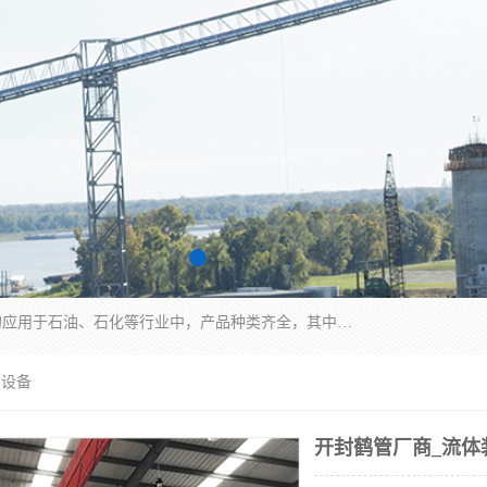
江苏国胜石化装备科技有限公司生产的产品广泛的应用于石油、石化等行业中，产品种类齐全，其中包括装卸鹤管、汽车鹤管、火车鹤管、装车鹤管、卸车鹤管、上装鹤管、下装鹤管、lng鹤管、发油鹤管、液氨鹤管、液化气鹤管等，我们生产的产品质量上乘，价格实惠，服务好，买鹤管就到国胜石化装备！
卸设备
开封鹤管厂商_流体