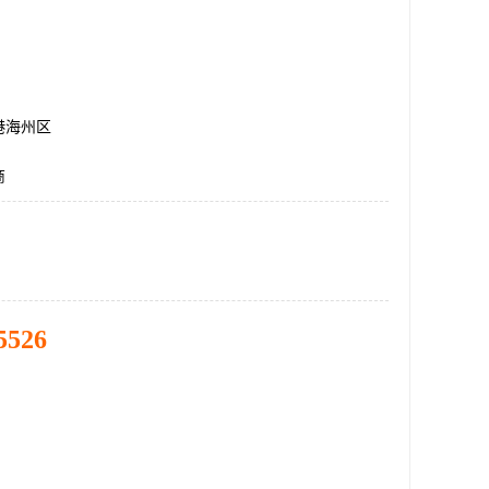
港海州区
商
5526