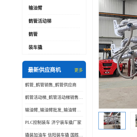
输油臂
鹤管活动梯
鹤管
装车撬
最新供应商机
更多
鹤管_鹤管销售_鹤管供应商
鹤管活动梯_鹤管活动梯销售_鹤管活动梯供应商
输油臂_输油臂批发_输油臂厂家
PLC控制装车 济宁装车撬厂家
撬装加油车 信阳装车撬 国胜装备