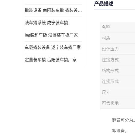
产品描述
撬装设备 南阳装车撬 撬装设备 定量控制
装车撬系统 咸宁装车撬
名称
lng装卸车撬 淄博装车撬厂家
材质
车载撬装设备 遂宁装车撬厂家
设计压力
定量装车撬 岳阳装车撬厂家
连接方式
结构形式
连接形式
尺寸
可售卖地
鹤管可分为
卸设备。