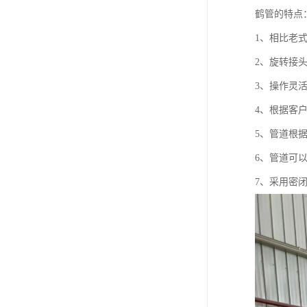
鹤管的特点
1、相比老
2、旋转接
3、操作灵
4、根据客
5、管道根
6、管道可
7、采用密