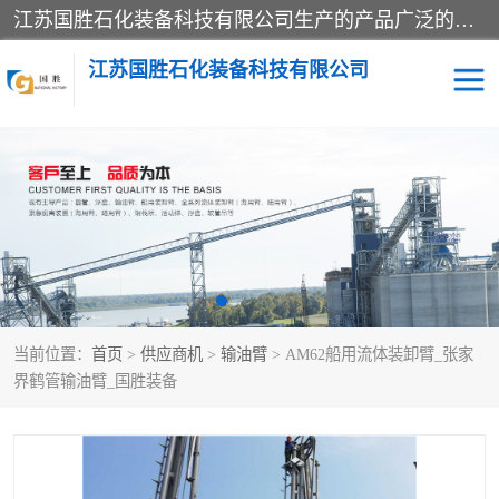
江苏国胜石化装备科技有限公司生产的产品广泛的应用于石油、石化等行业中，产品种类齐全，其中包括装卸鹤管、汽车鹤管、火车鹤管、装车鹤管、卸车鹤管、上装鹤管、下装鹤管、lng鹤管、发油鹤管、液氨鹤管、液化气鹤管等，我们生产的产品质量上乘，价格实惠，服务好，买鹤管就到国胜石化装备！
江苏国胜石化装备科技有限公司
输油臂
鹤管活动梯
鹤管
装车撬
当前位置：
首页
>
供应商机
>
输油臂
> AM62船用流体装卸臂_张家
界鹤管输油臂_国胜装备