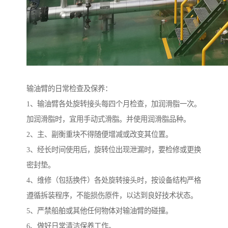
输油臂的日常检查及保养：
1、输油臂各处旋转接头每四个月检查，加润滑脂一次。
加润滑脂时，宜用手动式滑脂。并使用润滑脂品种。
2、主、副衡重块不得随便增减或改变其位置。
3、经长时间使用后，旋转位出现泄漏时，要检修或更换
密封垫。
4、维修（包括换件）各处旋转接头时，按设备结构严格
遵循拆装程序，不能损伤原件，以达到良好技术状态。
5、严禁船舶或其他任何物体对输油臂的碰撞。
6、做好日常清洁保养工作。