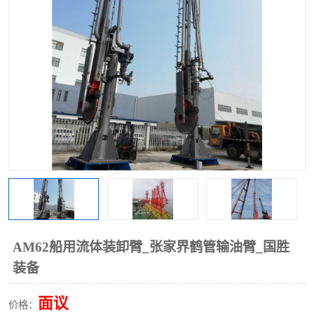
AM62船用流体装卸臂_张家界鹤管输油臂_国胜
装备
面议
价格：