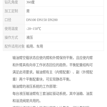
钻孔角度
360度
加工定制
是
口径
DN100 DN150 DN200
使用温度
-20~150℃
操作方式
液压
配件适用对象
船用、车用
输油臂空载状态应使内臂和外臂保持平衡，且应使内臂
和外臂具有向非工作状态回位的趋势，平衡配重结构可
满足此项要求。输油臂有主（内臂配重）、副（外臂配
重）两个平衡配重块，可实现静态平衡。
输油臂的液压系统的工作原理：
每台液压输油臂有三套油缸驱动系统，其中油箱、油泵
和溢流阀是共用的。