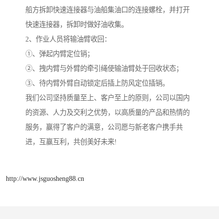
船方拆卸快速连接器与油船集油口的连接螺栓，并打开
快速连接器，拆卸时做好油收集。
2、作业人员将输油臂收回：
①、弹起内臂定位销；
②、拽内臂与外臂的牵引绳使输油臂处于回收状态；
③、待内臂外臂自动锁定后插上防风定位插销。
我们公司坚持质量至上、客户至上的原则，公司以国内
的资源、人力及交利之优势，以高质量的产品和热情的
服务，赢得了客户的满意，公司愿与新老客户携手共
进，互赢互利，共创美好未来!
http://www.jsguosheng88.cn