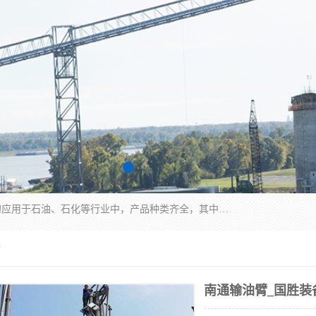
江苏国胜石化装备科技有限公司生产的产品广泛的应用于石油、石化等行业中，产品种类齐全，其中包括装卸鹤管、汽车鹤管、火车鹤管、装车鹤管、卸车鹤管、上装鹤管、下装鹤管、lng鹤管、发油鹤管、液氨鹤管、液化气鹤管等，我们生产的产品质量上乘，价格实惠，服务好，买鹤管就到国胜石化装备！
备
南通输油臂_国胜装