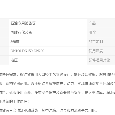
石油专用设备等
产品
国胜石化装备
用途
360度
加工定制
DN100 DN150 DN200
使用温度
液压
配件适用对象
体快速需求，输油臂采用大口径工艺管线设计，提升装卸效率，缩短油轮
击，结构坚固耐用。液压驱动系统提供充足动力，实现快速对接与伸缩调节
FE 材料，延长使用寿命，多重安全保护装置兼顾与安全，是大型油库、深
压系统的工作原理：
油臂有三套油缸驱动系统，其中油箱、油泵和溢流阀是共用的。