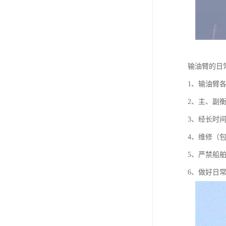
输油臂的日
1、输油臂
2、主、副
3、经长时
4、维修（
5、严禁船
6、做好日