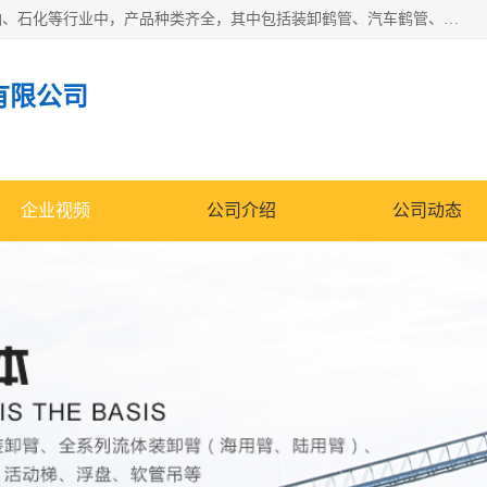
江苏国胜石化装备科技有限公司生产的产品广泛的应用于石油、石化等行业中，产品种类齐全，其中包括装卸鹤管、汽车鹤管、火车鹤管、装车鹤管、卸车鹤管、上装鹤管、下装鹤管、lng鹤管、发油鹤管、液氨鹤管、液化气鹤管等，我们生产的产品质量上乘，价格实惠，服务好，买鹤管就到国胜石化装备！
有限公司
企业视频
公司介绍
公司动态