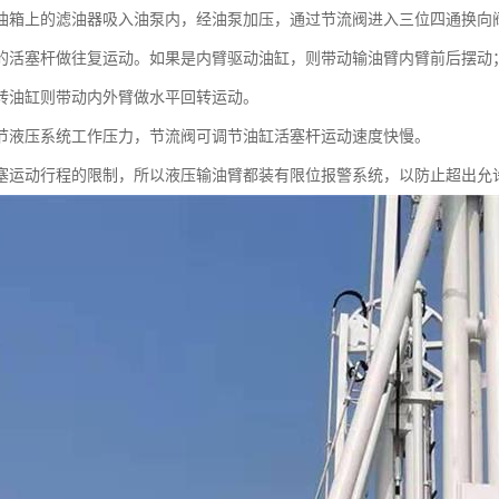
油箱上的滤油器吸入油泵内，经油泵加压，通过节流阀进入三位四通换向
的活塞杆做往复运动。如果是内臂驱动油缸，则带动输油臂内臂前后摆动
转油缸则带动内外臂做水平回转运动。
节液压系统工作压力，节流阀可调节油缸活塞杆运动速度快慢。
塞运动行程的限制，所以液压输油臂都装有限位报警系统，以防止超出允