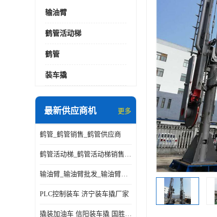
输油臂
鹤管活动梯
鹤管
装车撬
最新供应商机
更多
鹤管_鹤管销售_鹤管供应商
鹤管活动梯_鹤管活动梯销售_鹤管活动梯供应商
输油臂_输油臂批发_输油臂厂家
PLC控制装车 济宁装车撬厂家
撬装加油车 信阳装车撬 国胜装备