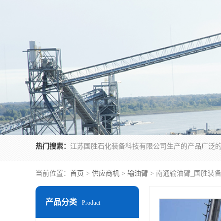
热门搜索：
当前位置：
首页
>
供应商机
>
输油臂
> 南通输油臂_国胜装
产品分类
Product