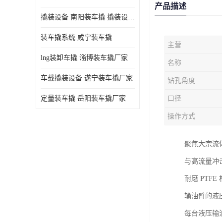
产品描述
撬装设备 南阳装车撬 撬装设备 定量控制
装车撬系统 咸宁装车撬
主营
lng装卸车撬 淄博装车撬厂家
名称
车载撬装设备 遂宁装车撬厂家
钻孔角度
定量装车撬 岳阳装车撬厂家
口径
操作方式
聚焦大宗流
与高流量冲
耐磨 PT
输油臂的液
每台液压输