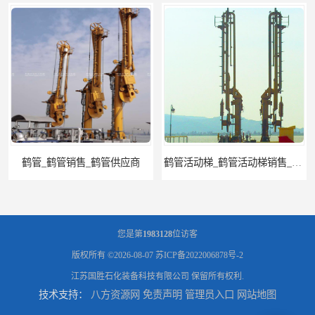
鹤管_鹤管销售_鹤管供应商
鹤管活动梯_鹤管活动梯销售_鹤管活动梯供应商
您是第
1983128
位访客
版权所有 ©2026-08-07
苏ICP备2022006878号-2
江苏国胜石化装备科技有限公司
保留所有权利.
技术支持：
八方资源网
免责声明
管理员入口
网站地图