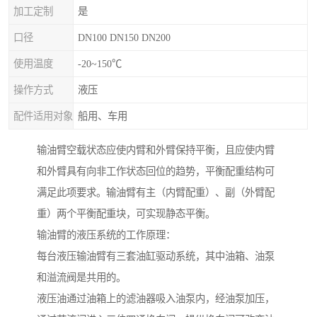
加工定制
是
口径
DN100 DN150 DN200
使用温度
-20~150℃
操作方式
液压
配件适用对象
船用、车用
输油臂空载状态应使内臂和外臂保持平衡，且应使内臂
和外臂具有向非工作状态回位的趋势，平衡配重结构可
满足此项要求。输油臂有主（内臂配重）、副（外臂配
重）两个平衡配重块，可实现静态平衡。
输油臂的液压系统的工作原理：
每台液压输油臂有三套油缸驱动系统，其中油箱、油泵
和溢流阀是共用的。
液压油通过油箱上的滤油器吸入油泵内，经油泵加压，