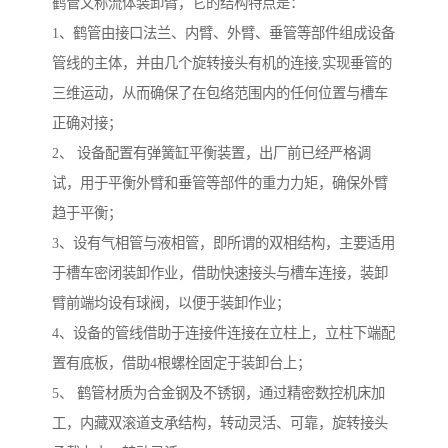
鹤管又称流体装卸臂，它的结构特点是：
1、鹤管由接口法兰、内臂、外臂、垂管等部件组成设备
管线的主体，并由几个旋转接头有机的连接,实现垂管的
三维运动，从而确保了在包络范围内的任何位置与槽车
正确对接；
2、 设备配置有弹簧缸平衡装置，出厂前已经严格调
试，用于平衡外臂和垂管等部件的重力力矩，确保外臂
趋于平衡；
3、设有气相管与液相管，即所谓的双相结构，主要适用
于槽车密闭装卸作业，借助快速接头与槽车连接，装卸
臂前端均设有球阀，以便于装卸作业；
4、设备的管线借助于连接件连接在立柱上，立柱下端配
置有底板，借助4根螺栓固定于装卸台上；
5、 鹤管材质为合金钢及不锈钢，通过精密数控机床加
工，内藏双滚道支承结构，转动灵活、可靠，旋转接头