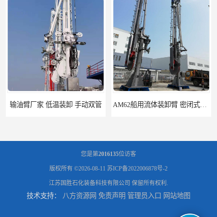
输油臂厂家 低温装卸 手动双管
AM62船用流体装卸臂 密闭式装卸臂 多种型号可供选择
您是第
2016135
位访客
版权所有 ©2026-08-11
苏ICP备2022006878号-2
江苏国胜石化装备科技有限公司
保留所有权利.
技术支持：
八方资源网
免责声明
管理员入口
网站地图