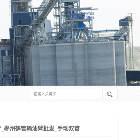
_郴州鹤管输油臂批发_手动双管