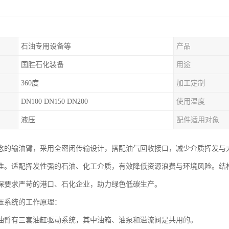
石油专用设备等
产品
国胜石化装备
用途
360度
加工定制
DN100 DN150 DN200
使用温度
液压
配件适用对象
念的输油臂，采用全密闭传输设计，搭配油气回收接口，减少介质挥发与
准。适配挥发性强的石油、化工介质，有效降低资源浪费与环境风险。结
保要求严苛的港口、石化企业，助力绿色低碳生产。
压系统的工作原理：
油臂有三套油缸驱动系统，其中油箱、油泵和溢流阀是共用的。