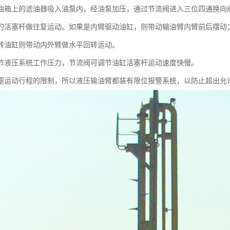
油箱上的滤油器吸入油泵内，经油泵加压，通过节流阀进入三位四通换向
的活塞杆做往复运动。如果是内臂驱动油缸，则带动输油臂内臂前后摆动
转油缸则带动内外臂做水平回转运动。
节液压系统工作压力，节流阀可调节油缸活塞杆运动速度快慢。
塞运动行程的限制，所以液压输油臂都装有限位报警系统，以防止超出允