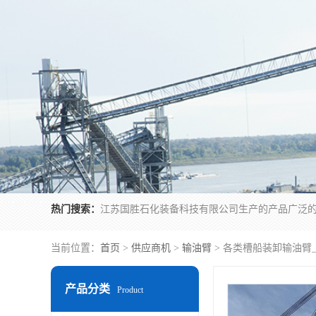
热门搜索：
当前位置：
首页
>
供应商机
>
输油臂
> 各类槽船装卸输油臂
产品分类
Product