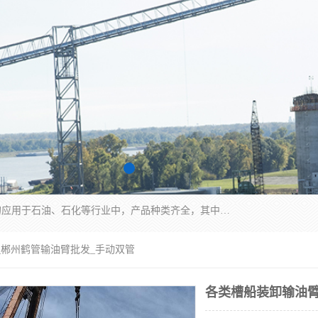
江苏国胜石化装备科技有限公司生产的产品广泛的应用于石油、石化等行业中，产品种类齐全，其中包括装卸鹤管、汽车鹤管、火车鹤管、装车鹤管、卸车鹤管、上装鹤管、下装鹤管、lng鹤管、发油鹤管、液氨鹤管、液化气鹤管等，我们生产的产品质量上乘，价格实惠，服务好，买鹤管就到国胜石化装备！
_郴州鹤管输油臂批发_手动双管
各类槽船装卸输油臂