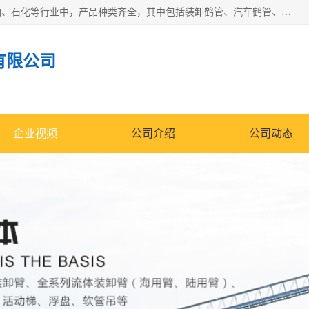
江苏国胜石化装备科技有限公司生产的产品广泛的应用于石油、石化等行业中，产品种类齐全，其中包括装卸鹤管、汽车鹤管、火车鹤管、装车鹤管、卸车鹤管、上装鹤管、下装鹤管、lng鹤管、发油鹤管、液氨鹤管、液化气鹤管等，我们生产的产品质量上乘，价格实惠，服务好，买鹤管就到国胜石化装备！
有限公司
企业视频
公司介绍
公司动态