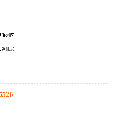
港海州区
油臂批发
5526