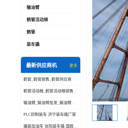
输油臂
鹤管活动梯
鹤管
装车撬
最新供应商机
更多
鹤管_鹤管销售_鹤管供应商
鹤管活动梯_鹤管活动梯销售_鹤管活动梯供应商
输油臂_输油臂批发_输油臂厂家
PLC控制装车 济宁装车撬厂家
撬装加油车 信阳装车撬 国胜装备