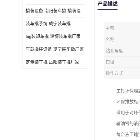
产品描述
撬装设备 南阳装车撬 撬装设备 定量控制
装车撬系统 咸宁装车撬
主营
lng装卸车撬 淄博装车撬厂家
名称
车载撬装设备 遂宁装车撬厂家
钻孔角度
定量装车撬 岳阳装车撬厂家
口径
操作方式
主打环保理
环保排放标
适用于对环
输油臂的液
每台液压输