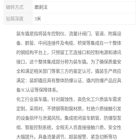
破碎方式
磨剥法
钻探深度
3米
装车撬是指将装车控制仪、流量计阀门、管道、附属设
备、鹤管、中间连接件及电缆、桥架等集成在一个整体
的钢结构平台上，只预留工艺连接口和控制电源和通讯
接口，这个整体集成部分称为装车撬。为了确保质量安
全和满足相关部门等第三方的鉴定认可，撬装生产商应
满足：装卸撬应具有整体防爆认证、撬内防爆产品应具
备3C认证等保障体系。
化工行业装车撬，针对腐蚀性、高危化工介质装车需求
定制，采用衬、不锈钢等耐腐材质，杜绝介质接触引发
的设备损坏与泄漏风险。集成密闭装车鹤管、防爆型泵
组、智能控制系统，全程无人员直接接触介质，安全性
大幅提升。具备流量调节、超装报警、紧急切断等功