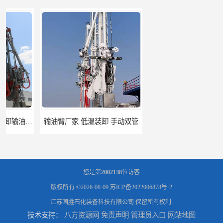
输油臂厂家 低温装卸 手动双管
AM62船用流体装卸臂 密闭式装卸臂 多种型号可供选择
您是第
2002138
位访客
版权所有 ©2026-08-09
苏ICP备2022006878号-2
江苏国胜石化装备科技有限公司
保留所有权利.
技术支持：
八方资源网
免责声明
管理员入口
网站地图