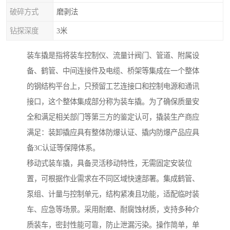
破碎方式
磨剥法
钻探深度
3米
装车撬是指将装车控制仪、流量计阀门、管道、附属设
备、鹤管、中间连接件及电缆、桥架等集成在一个整体
的钢结构平台上，只预留工艺连接口和控制电源和通讯
接口，这个整体集成部分称为装车撬。为了确保质量安
全和满足相关部门等第三方的鉴定认可，撬装生产商应
满足：装卸撬应具有整体防爆认证、撬内防爆产品应具
备3C认证等保障体系。
移动式装车撬，具备灵活移动特性，无需固定安装位
置，可根据作业需求在不同区域快速部署。集成鹤管、
泵组、计量与控制单元，结构紧凑且功能，适配临时装
车、应急等场景。采用耐磨、耐腐蚀材质，支持多种介
质装车，密封性能可靠，防止泄漏污染。操作简单，单