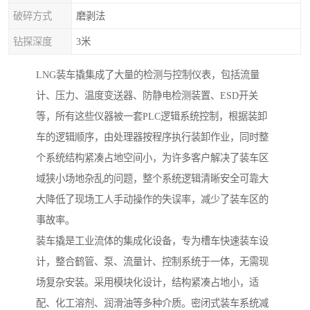
破碎方式
磨剥法
钻探深度
3米
LNG装车撬集成了大量的检测与控制仪表，包括流量
计、压力、温度变送器、防静电检测装置、ESD开关
等，所有这些仪器被一套PLC逻辑系统控制，根据装卸
车的逻辑顺序，由处理器按程序执行装卸作业，同时整
个系统结构紧凑占地空间小，为许多客户解决了装车区
域狭小场地杂乱的问题，整个系统逻辑清晰安全可靠大
大降低了现场工人手动操作的失误率，减少了装车区的
事故率。
装车撬是工业流体的集成化设备，专为槽车快速装车设
计，整合鹤管、泵、流量计、控制系统于一体，无需现
场复杂安装。采用模块化设计，结构紧凑占地小，适
配、化工溶剂、润滑油等多种介质。密闭式装车系统减