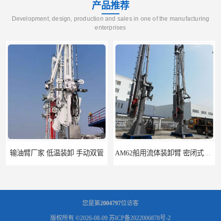
产品推荐
Development, design, production and sales in one of the manufacturing
enterprises
温装卸 手动双管
AM62船用流体装卸臂 密闭式装卸臂 多种型号可供选择
您是第
2004797
位访客
版权所有 ©2026-08-09
苏ICP备2022006878号-2