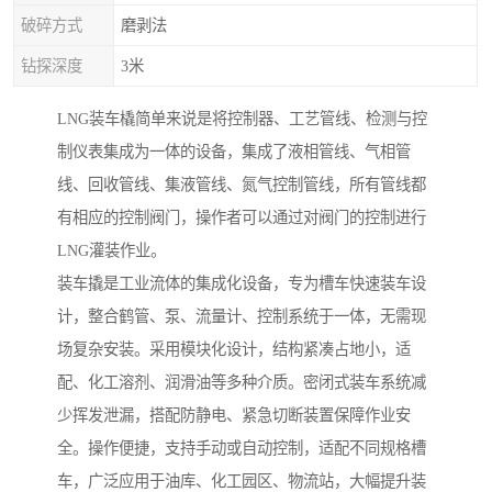
破碎方式
磨剥法
钻探深度
3米
LNG装车橇简单来说是将控制器、工艺管线、检测与控
制仪表集成为一体的设备，集成了液相管线、气相管
线、回收管线、集液管线、氮气控制管线，所有管线都
有相应的控制阀门，操作者可以通过对阀门的控制进行
LNG灌装作业。
装车撬是工业流体的集成化设备，专为槽车快速装车设
计，整合鹤管、泵、流量计、控制系统于一体，无需现
场复杂安装。采用模块化设计，结构紧凑占地小，适
配、化工溶剂、润滑油等多种介质。密闭式装车系统减
少挥发泄漏，搭配防静电、紧急切断装置保障作业安
全。操作便捷，支持手动或自动控制，适配不同规格槽
车，广泛应用于油库、化工园区、物流站，大幅提升装