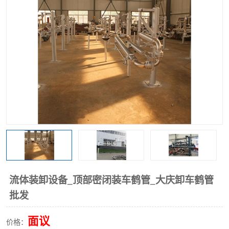
流体装卸设备_顶部密闭装车鹤管_大庆卸车鹤管
批发
面议
价格：