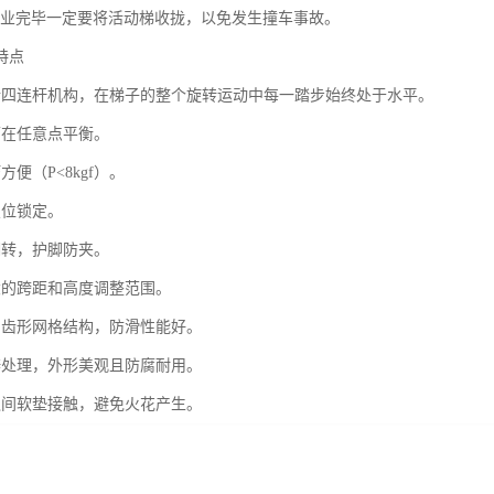
作业完毕一定要将活动梯收拢，以免发生撞车事故。
特点
行四连杆机构，在梯子的整个旋转运动中每一踏步始终处于水平。
可在任意点平衡。
方便（P<8kgf）。
复位锁定。
翻转，护脚防夹。
大的跨距和高度调整范围。
用齿形网格结构，防滑性能好。
锌处理，外形美观且防腐耐用。
之间软垫接触，避免火花产生。