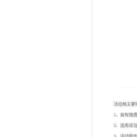
活动梯主要
1、装有随
2、选用适
3、活动踏