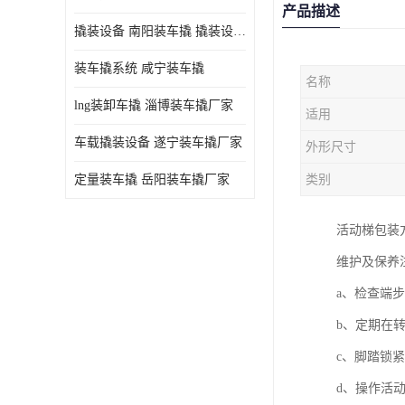
产品描述
撬装设备 南阳装车撬 撬装设备 定量控制
装车撬系统 咸宁装车撬
名称
lng装卸车撬 淄博装车撬厂家
适用
车载撬装设备 遂宁装车撬厂家
外形尺寸
定量装车撬 岳阳装车撬厂家
类别
活动梯包装
维护及保养
a、检查端
b、定期在
c、脚踏锁
d、操作活