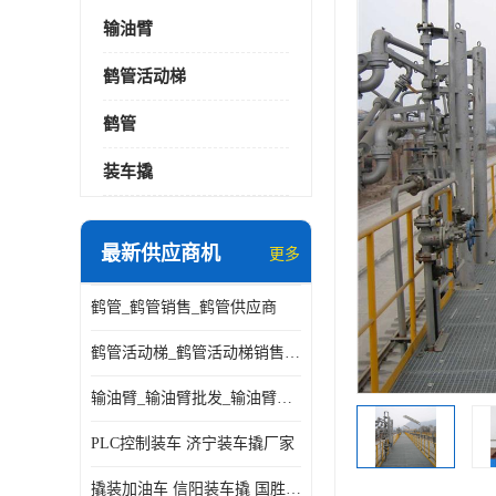
输油臂
鹤管活动梯
鹤管
装车撬
最新供应商机
更多
鹤管_鹤管销售_鹤管供应商
鹤管活动梯_鹤管活动梯销售_鹤管活动梯供应商
输油臂_输油臂批发_输油臂厂家
PLC控制装车 济宁装车撬厂家
撬装加油车 信阳装车撬 国胜装备