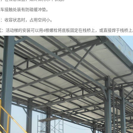
罐车接触处装有防碰缓冲垫。
凑：收容状态时，占用空间小。
方式：活动梯的安装可以用4根螺栓将底板固定在栈桥上，或直接焊于栈桥上