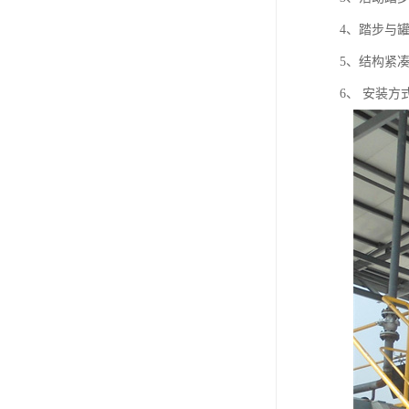
4、踏步与
5、结构紧
6、 安装