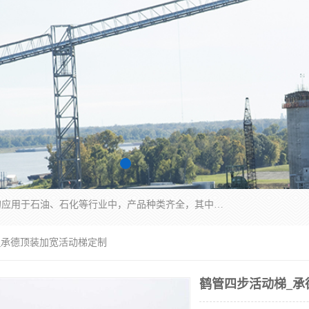
江苏国胜石化装备科技有限公司生产的产品广泛的应用于石油、石化等行业中，产品种类齐全，其中包括装卸鹤管、汽车鹤管、火车鹤管、装车鹤管、卸车鹤管、上装鹤管、下装鹤管、lng鹤管、发油鹤管、液氨鹤管、液化气鹤管等，我们生产的产品质量上乘，价格实惠，服务好，买鹤管就到国胜石化装备！
_承德顶装加宽活动梯定制
鹤管四步活动梯_承