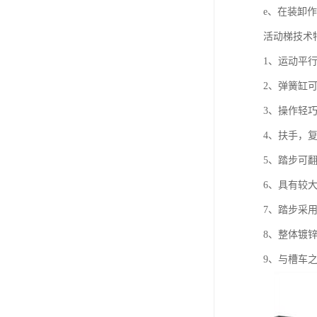
e、在装卸
活动梯技术
1、运动平
2、弹簧缸
3、操作轻巧
4、扶手，
5、踏步可
6、具有较
7、踏步采
8、整体镀
9、与槽车