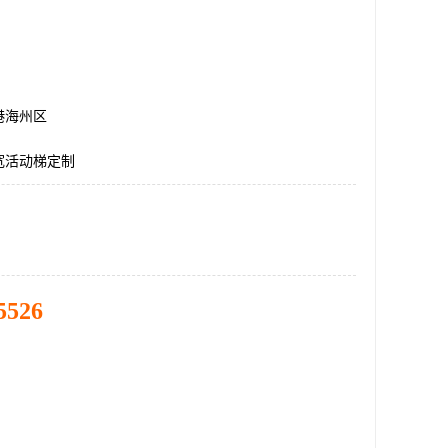
港海州区
宽活动梯定制
5526