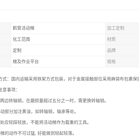
鹤管活动梯
加工定制
化工范围
材质
定制
品牌
梯及作业平台
规格
方式：国内运输采用铁架方式包装，对于金属接触部位采用麻袋布包裹保
注意事项：
步两边转轴销，在磨损量超过五分之一时，需更换转轴销。
转动部分加注黄油，如转轴销，轴承等处。
紧处应轻踩轻放，不能将活动梯作为载重的工具。
动梯的动作不可过猛, 好能做到轻起轻落。