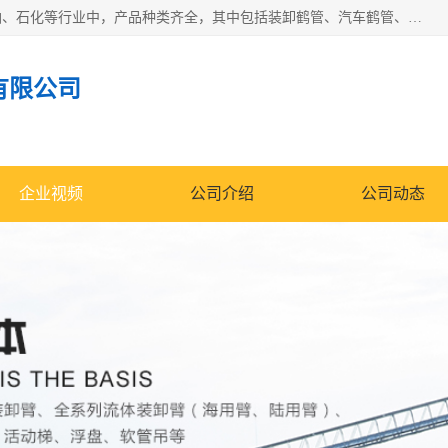
江苏国胜石化装备科技有限公司生产的产品广泛的应用于石油、石化等行业中，产品种类齐全，其中包括装卸鹤管、汽车鹤管、火车鹤管、装车鹤管、卸车鹤管、上装鹤管、下装鹤管、lng鹤管、发油鹤管、液氨鹤管、液化气鹤管等，我们生产的产品质量上乘，价格实惠，服务好，买鹤管就到国胜石化装备！
有限公司
企业视频
公司介绍
公司动态