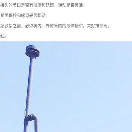
转接头的节口是否有泄漏和锈迹，转动是否灵活。
座紧固螺栓和螺母是否松动。
与船驳接之前，必须将内、外臂管内的液体抽空，关好排空阀。
地线。