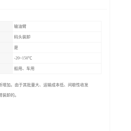
输油臂
码头装卸
是
-20~150℃
船用、车用
断增加。由于其批量大、运输成本低、间歇性收发
臂装卸的。