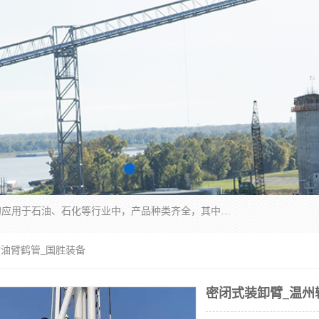
江苏国胜石化装备科技有限公司生产的产品广泛的应用于石油、石化等行业中，产品种类齐全，其中包括装卸鹤管、汽车鹤管、火车鹤管、装车鹤管、卸车鹤管、上装鹤管、下装鹤管、lng鹤管、发油鹤管、液氨鹤管、液化气鹤管等，我们生产的产品质量上乘，价格实惠，服务好，买鹤管就到国胜石化装备！
输油臂鹤管_国胜装备
密闭式装卸臂_温州