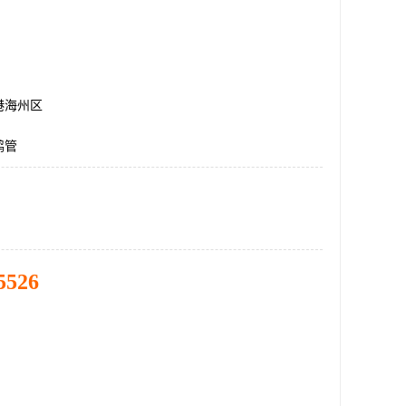
港海州区
鹤管
5526