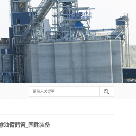
输油臂鹤管_国胜装备