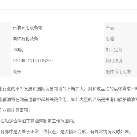
石油专用设备等
产品
国胜石化装备
用途
360度
加工定制
DN100 DN150 DN200
使用温度
液压
配件适用对象
化行业的不断发展和国际贸易领域的不断扩大，对和成品油的运输需求不
用输油臂在油品运输中起着关键作用。如此大量的油品是由港口船舶输油
作业前注意事项：
业油船是否停泊在输油臂额定工作范围内。
有各部件是否处于正常工作状态，是否损坏变形，有异常情况及时处理。