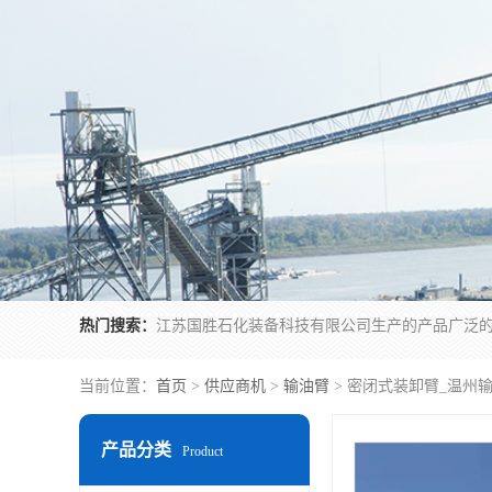
热门搜索：
当前位置：
首页
>
供应商机
>
输油臂
> 密闭式装卸臂_温州
产品分类
Product