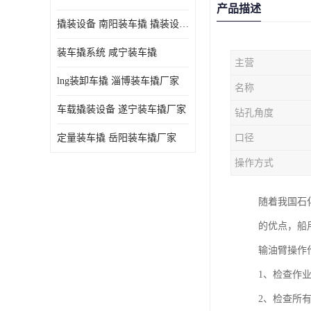
产品描述
撬装设备 南阳装车撬 撬装设备 定量控制
装车撬系统 咸宁装车撬
主营
lng装卸车撬 淄博装车撬厂家
名称
车载撬装设备 遂宁装车撬厂家
钻孔角度
定量装车撬 岳阳装车撬厂家
口径
操作方式
随着我国石
的优点，船
输油臂操作
1、检查作
2、检查所