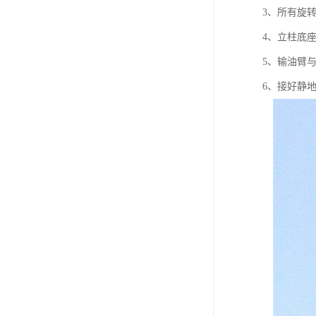
3、所有旋
4、立柱底
5、输油臂
6、接好静