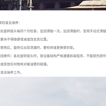
常检查及保养：
各处旋转接头每四个月检查，加润滑脂一次。加润滑脂时，宜用手动式滑
衡重块不得随便增减或改变其位置。
间使用后，旋转位出现泄漏时，要检修或更换密封垫。
包括换件）各处旋转接头时，按设备结构严格遵循拆装程序，不能损伤原
舶或其他任何物体对输油臂的碰撞。
常清洁保养工作。