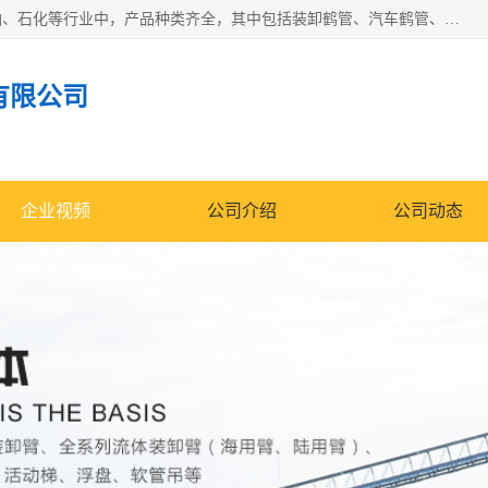
江苏国胜石化装备科技有限公司生产的产品广泛的应用于石油、石化等行业中，产品种类齐全，其中包括装卸鹤管、汽车鹤管、火车鹤管、装车鹤管、卸车鹤管、上装鹤管、下装鹤管、lng鹤管、发油鹤管、液氨鹤管、液化气鹤管等，我们生产的产品质量上乘，价格实惠，服务好，买鹤管就到国胜石化装备！
有限公司
企业视频
公司介绍
公司动态