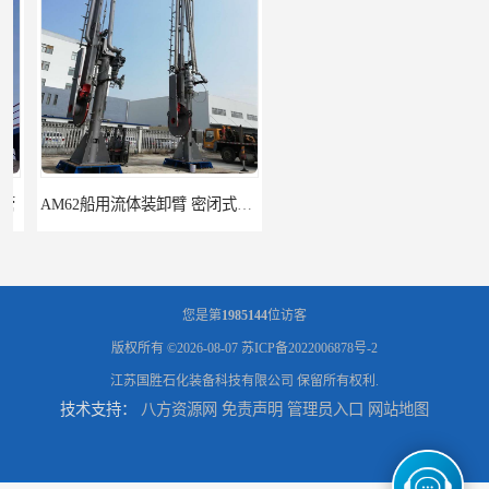
AM62船用流体装卸臂 密闭式装卸臂 多种型号可供选择
高低温顶部装车鹤管 耐高温耐高压耐腐蚀
您是第
1985144
位访客
版权所有 ©2026-08-07
苏ICP备2022006878号-2
江苏国胜石化装备科技有限公司
保留所有权利.
技术支持：
八方资源网
免责声明
管理员入口
网站地图
鹤管_鹤管销售_鹤管供应商
鹤管活动梯_鹤管活动梯销售_鹤管活动梯供应商