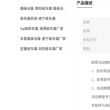
产品描述
撬装设备 南阳装车撬 撬装设备 定量控制
装车撬系统 咸宁装车撬
名称
lng装卸车撬 淄博装车撬厂家
适用
车载撬装设备 遂宁装车撬厂家
外形尺寸
定量装车撬 岳阳装车撬厂家
类别
鹤管活动梯
1、防护用
2、各零部
3、活动梯
活动梯是专
步始终与地