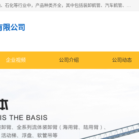
江苏国胜石化装备科技有限公司生产的产品广泛的应用于石油、石化等行业中，产品种类齐全，其中包括装卸鹤管、汽车鹤管、火车鹤管、装车鹤管、卸车鹤管、上装鹤管、下装鹤管、lng鹤管、发油鹤管、液氨鹤管、液化气鹤管等，我们生产的产品质量上乘，价格实惠，服务好，买鹤管就到国胜石化装备！
有限公司
企业视频
公司介绍
公司动态