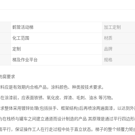
鹤管活动梯
加工定制
化工范围
材质
定制
品牌
梯及作业平台
规格
防腐要求
涂料应是有效期内合格产品，涂料颜色、种类按技术要求。
件在涂漆前，应表面铁锈、氧化皮、焊渣、毛刺、油水 等污物。
要求整体采用镀锌处理(包括扶手、框架结构)后再喷涂两遍面漆，以达到
为在栈桥与罐车之间建立通道而设计制造的产品.其原理是通过平行四边
面平行，保证操作工人在行走过程中处于直立状态。梯子的整个倾覆力矩