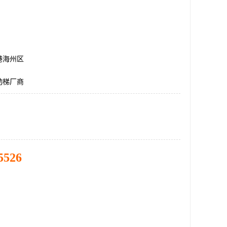
港海州区
动梯厂商
5526