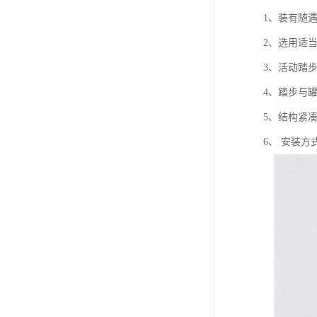
1、装有随
2、选用适
3、活动踏
4、踏步与
5、结构紧
6、 安装