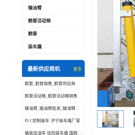
输油臂
鹤管活动梯
鹤管
装车撬
最新供应商机
更多
鹤管_鹤管销售_鹤管供应商
鹤管活动梯_鹤管活动梯销售_鹤管活动梯供应商
输油臂_输油臂批发_输油臂厂家
PLC控制装车 济宁装车撬厂家
撬装加油车 信阳装车撬 国胜装备