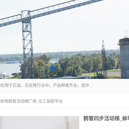
江苏国胜石化装备科技有限公司生产的产品广泛的应用于石油、石化等行业中，产品种类齐全，其中包括装卸鹤管、汽车鹤管、火车鹤管、装车鹤管、卸车鹤管、上装鹤管、下装鹤管、lng鹤管、发油鹤管、液氨鹤管、液化气鹤管等，我们生产的产品质量上乘，价格实惠，服务好，买鹤管就到国胜石化装备！
_蚌埠鹤管活动梯厂商_化工装卸平台
鹤管四步活动梯_蚌