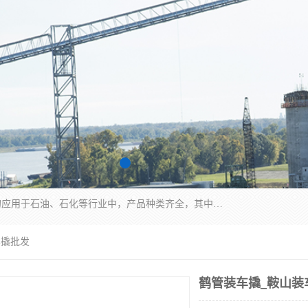
江苏国胜石化装备科技有限公司生产的产品广泛的应用于石油、石化等行业中，产品种类齐全，其中包括装卸鹤管、汽车鹤管、火车鹤管、装车鹤管、卸车鹤管、上装鹤管、下装鹤管、lng鹤管、发油鹤管、液氨鹤管、液化气鹤管等，我们生产的产品质量上乘，价格实惠，服务好，买鹤管就到国胜石化装备！
车撬批发
鹤管装车撬_鞍山装