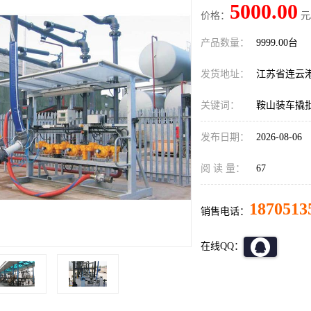
5000.00
价格：
元
产品数量：
9999.00台
发货地址：
江苏省连云
关键词：
鞍山装车撬
发布日期：
2026-08-06
阅 读 量：
67
1870513
销售电话：
在线QQ：