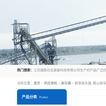
热门搜索：
当前位置：
首页
>
供应商机
>
装车撬
> 鹤管装车撬_鞍山装
产品分类
Product