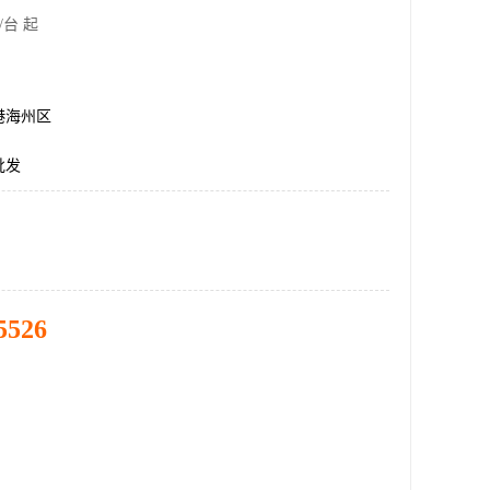
/台 起
港海州区
批发
5526