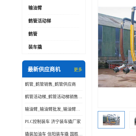
输油臂
鹤管活动梯
鹤管
装车撬
最新供应商机
更多
鹤管_鹤管销售_鹤管供应商
鹤管活动梯_鹤管活动梯销售_鹤管活动梯供应商
输油臂_输油臂批发_输油臂厂家
PLC控制装车 济宁装车撬厂家
撬装加油车 信阳装车撬 国胜装备