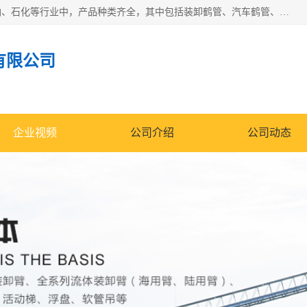
江苏国胜石化装备科技有限公司生产的产品广泛的应用于石油、石化等行业中，产品种类齐全，其中包括装卸鹤管、汽车鹤管、火车鹤管、装车鹤管、卸车鹤管、上装鹤管、下装鹤管、lng鹤管、发油鹤管、液氨鹤管、液化气鹤管等，我们生产的产品质量上乘，价格实惠，服务好，买鹤管就到国胜石化装备！
有限公司
企业视频
公司介绍
公司动态