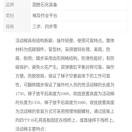
品牌
国胜石化装备
类别
梯及作业平台
规格
三步、四步等
活动梯具有结构新颖、操作轻便、使用可靠特点。整体
材料为低碳钢件，管型材，采用镀锌处理，美观，防
腐、耐用；踏步采用齿形网格结构，防滑性能好；有防
碰保护，避免火花产生。双弹簧缸平衡对称可靠，操作
方便。防脱铁链，保证了梯子空悬装体下的工作可靠
性，可翻转踏步保证了操作时人员的性活动梯的长度为
1750，梯子放平后高度为1000，收拢放置高度为活动梯
的长度为1350，梯子放平后高度为1000，收拢放置高度
为活动梯的安装方式可采用预埋地脚螺栓，通过底板上
的四个F18孔将底板固定在栈桥上，或直接焊于栈桥上。
活动梯主要特点：