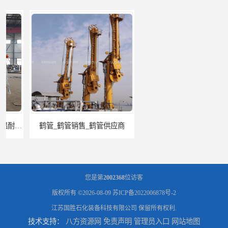
鹤管_鹤管销售_鹤管供应商
鹤管活动梯_鹤管活动梯销售_鹤管活动梯供应商
您是第
2002368
位访客
版权所有 ©2026-08-09
苏ICP备2022006878号-2
江苏国胜石化装备科技有限公司
保留所有权利.
技术支持：
八方资源网
免责声明
管理员入口
网站地图