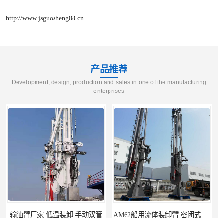
http://www.jsguosheng88.cn
产品推荐
Development, design, production and sales in one of the manufacturing
enterprises
家 低温装卸 手动双管
AM62船用流体装卸臂 密闭式装卸臂 多种型号可供选择