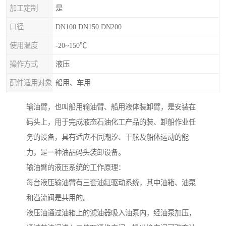
加工定制
是
口径
DN100 DN150 DN200
使用温度
-20~150℃
操作方式
液压
配件适用对象
船用、车用
输油臂，也叫船用输油臂、船用液体装卸臂，是安装在
码头上，用于完成液态石油化工产品的装、卸船作业任
务的设备，具有适应不同潮汐、干舷及船体运动的能
力，是一种油品码头装卸设备。
输油臂的液压系统的工作原理：
每台液压输油臂有三套油缸驱动系统，其中油箱、油泵
和溢流阀是共用的。
液压油通过油箱上的滤油器吸入油泵内，经油泵加压，