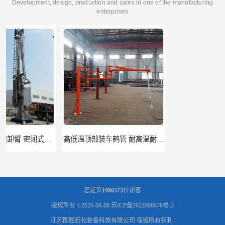
Development, design, production and sales in one of the manufacturing
enterprises
高低温顶部装车鹤管 耐高温耐高压耐腐蚀
鹤管_鹤管销售_鹤管供应商
您是第
1986373
位访客
版权所有 ©2026-08-08
苏ICP备2022006878号-2
江苏国胜石化装备科技有限公司
保留所有权利.