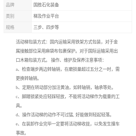
品牌
国胜石化装备
类别
梯及作业平台
规格
三步、四步等
活动梯包装方式：国内运输采用铁架方式包装，对于金
属接触部位采用麻袋布包裹保护。对于国际运输采用出
口木箱包装方式。 操作、维护及保养注意事项：
a、检查端步两边转轴销，在磨损量超过五分之一时，需
更换转轴销。
b、定期在转动部分加注黄油，如转轴销，轴承等处。
c、脚踏锁紧处应轻踩轻放，不能将活动梯作为载重的工
具。
d、操作活动梯的动作不可过猛, 好能做到轻起轻落。
e、在装卸作业完毕一定要将活动梯收拢，以免发生撞车
事故。