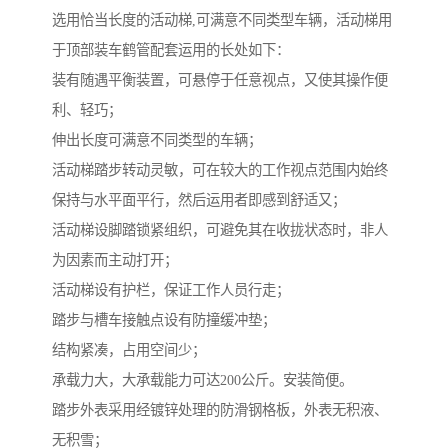
选用恰当长度的活动梯,可满意不同类型车辆，活动梯用
于顶部装车鹤管配套运用的长处如下：
装有随遇平衡装置，可悬停于任意视点，又使其操作便
利、轻巧；
伸出长度可满意不同类型的车辆；
活动梯踏步转动灵敏，可在较大的工作视点范围内始终
保持与水平面平行，然后运用者即感到舒适又；
活动梯设脚踏锁紧组织，可避免其在收拢状态时，非人
为因素而主动打开；
活动梯设有护栏，保证工作人员行走；
踏步与槽车接触点设有防撞缓冲垫；
结构紧凑，占用空间少；
承载力大，大承载能力可达200公斤。安装简便。
踏步外表采用经镀锌处理的防滑钢格板，外表无积液、
无积雪；