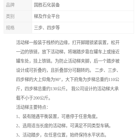
品牌
国胜石化装备
类别
梯及作业平台
规格
三步、四步等
活动梯一般装于栈桥的边缘，打开脚踏锁紧装置，松开
一边的铁链，放下活动梯，将端踏步靠在罐车上或接近
罐车处，挂上铁链。为防止活动梯夹脚，后一个踏步被
设计成可折叠的，且折叠部分可翻转的。 二步、三步、
四步梯的大上仰角为90°，大下府角为步梯总重约110公
斤，四步梯总重约130公斤。 我公司设计的活动梯大承
载不小于200公斤。
活动梯主要特点：
1、装有随遇平衡装置，可悬停于任意角度。
2、选用适当长度的活动梯，可满足不同类型车辆。
3、活动踏步，在任意位置，始终保持水平状态。