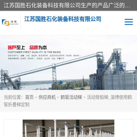
江苏国胜石化装备科技有限公司生产的产品广泛的应用于石油、石化等行业中，产品种类齐全，其中包括装卸鹤管、汽车鹤管、火车鹤管、装车鹤管、卸车鹤管、上装鹤管、下装鹤管、lng鹤管、发油鹤管、液氨鹤管、液化气鹤管等，我们生产的产品质量上乘，价格实惠，服务好，买鹤管就到国胜石化装备！
江苏国胜石化装备科技有限公司
输油臂
鹤管活动梯
鹤管
装车撬
当前位置：
首页
>
供应商机
>
鹤管活动梯
> 活动登船梯_淄博使用鹤
管折叠梯定制