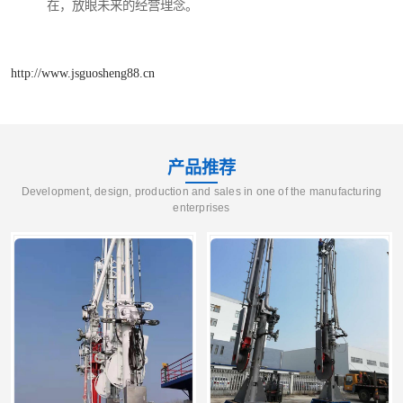
在，放眼未来的经营理念。
http://www.jsguosheng88.cn
产品推荐
Development, design, production and sales in one of the manufacturing
enterprises