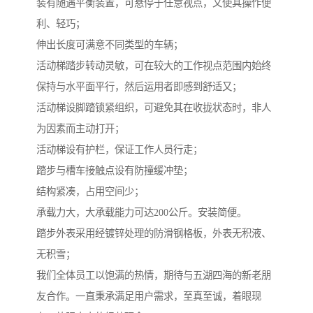
装有随遇平衡装置，可悬停于任意视点，又使其操作便
利、轻巧；
伸出长度可满意不同类型的车辆；
活动梯踏步转动灵敏，可在较大的工作视点范围内始终
保持与水平面平行，然后运用者即感到舒适又；
活动梯设脚踏锁紧组织，可避免其在收拢状态时，非人
为因素而主动打开；
活动梯设有护栏，保证工作人员行走；
踏步与槽车接触点设有防撞缓冲垫；
结构紧凑，占用空间少；
承载力大，大承载能力可达200公斤。安装简便。
踏步外表采用经镀锌处理的防滑钢格板，外表无积液、
无积雪；
我们全体员工以饱满的热情，期待与五湖四海的新老朋
友合作。一直秉承满足用户需求，至真至诚，着眼现