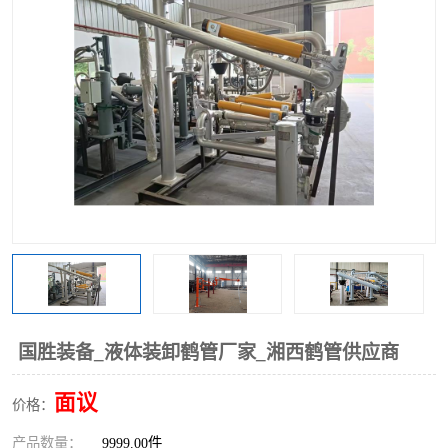
国胜装备_液体装卸鹤管厂家_湘西鹤管供应商
面议
价格：
产品数量：
9999.00件