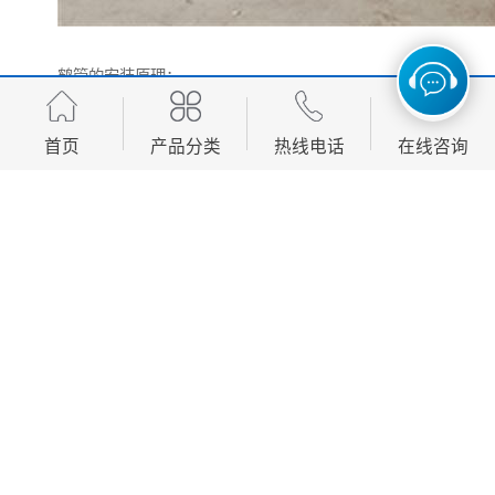
鹤管的安装原理：
1、安装过程中应采取必要的措施，防止事故发生；
2、栈桥与鹤管的连接处应配备与鹤管相对应的标准法
首页
产品分类
热线电话
在线咨询
兰，法兰距轨道表面3.7~4.0米左右；
3、组装时，参考工作图，从基础旋转器到垂直铝管，从
下到上安装，安装平衡器；
4、安装平衡器时，先将输油臂提升到60°左右左右，将
平衡器两侧的销安装在挂钩上，然后将平衡器一端的拉
杆双耳升降旋转器壳体上的单耳对齐，然后安装开口
销；
5、调节平衡力时，将输油器置于水平状态，拧下平衡器
的末端盖，可以看到调节螺钉，鹤管有自由下降的倾向
时，用套筒扳手拧紧螺钉，鹤管有自己的上升倾向时，