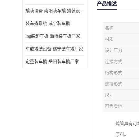
产品描述
撬装设备 南阳装车撬 撬装设备 定量控制
装车撬系统 咸宁装车撬
名称
lng装卸车撬 淄博装车撬厂家
材质
车载撬装设备 遂宁装车撬厂家
设计压力
定量装车撬 岳阳装车撬厂家
连接方式
结构形式
连接形式
尺寸
可售卖地
鹤管具有可
原料。