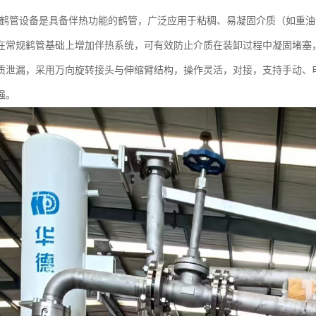
2伴热鹤管设备是具备伴热功能的鹤管，广泛应用于粘稠、易凝固介质（如重
在常规鹤管基础上增加伴热系统，可有效防止介质在装卸过程中凝固堵塞
质泄漏，采用万向旋转接头与伸缩臂结构，操作灵活，对接，支持手动、
强。