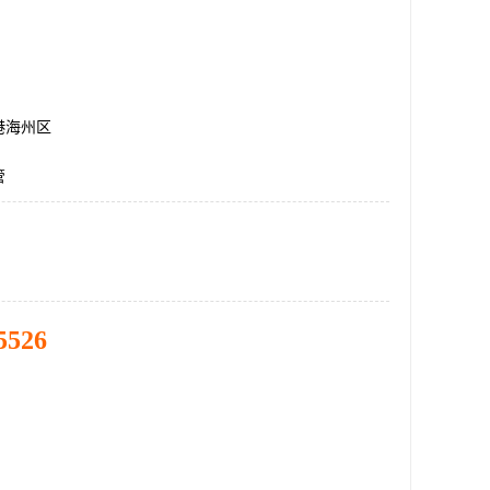
港海州区
管
5526