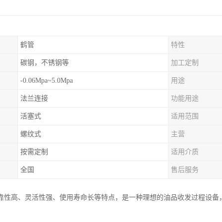
鹤管
特性
碳钢，不锈钢等
加工定制
-0.06Mpa~5.0Mpa
用途
法兰连接
功能用途
活塞式
适用范围
螺纹式
主营
按需定制
适用介质
全国
售后服务
靠性高、灵活性强、使用寿命长等特点，是一种理想的油品收发过程设备