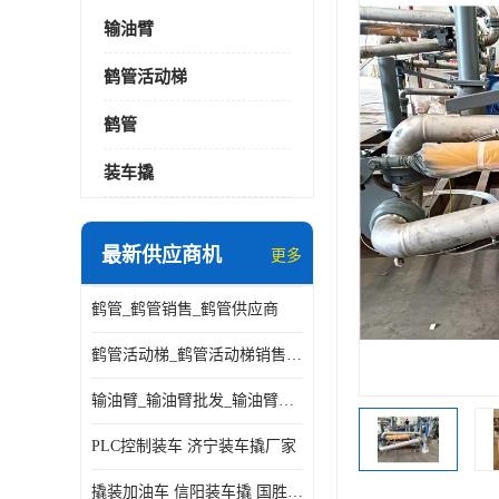
输油臂
鹤管活动梯
鹤管
装车撬
最新供应商机
更多
鹤管_鹤管销售_鹤管供应商
鹤管活动梯_鹤管活动梯销售_鹤管活动梯供应商
输油臂_输油臂批发_输油臂厂家
PLC控制装车 济宁装车撬厂家
撬装加油车 信阳装车撬 国胜装备