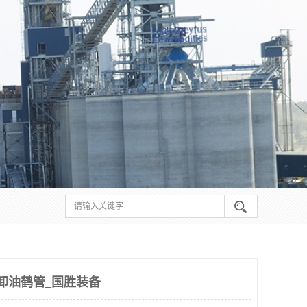
卸油鹤管_国胜装备