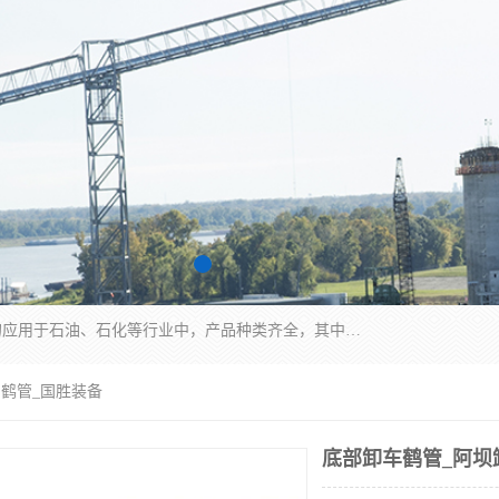
江苏国胜石化装备科技有限公司生产的产品广泛的应用于石油、石化等行业中，产品种类齐全，其中包括装卸鹤管、汽车鹤管、火车鹤管、装车鹤管、卸车鹤管、上装鹤管、下装鹤管、lng鹤管、发油鹤管、液氨鹤管、液化气鹤管等，我们生产的产品质量上乘，价格实惠，服务好，买鹤管就到国胜石化装备！
油鹤管_国胜装备
底部卸车鹤管_阿坝