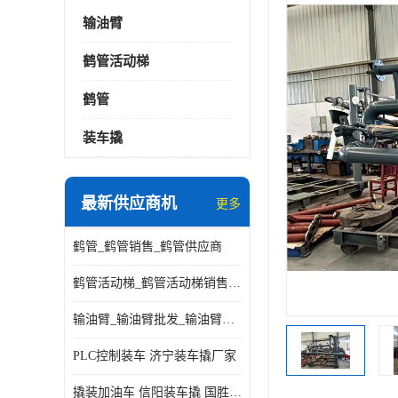
输油臂
鹤管活动梯
鹤管
装车撬
最新供应商机
更多
鹤管_鹤管销售_鹤管供应商
鹤管活动梯_鹤管活动梯销售_鹤管活动梯供应商
输油臂_输油臂批发_输油臂厂家
PLC控制装车 济宁装车撬厂家
撬装加油车 信阳装车撬 国胜装备