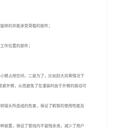
对旋转的并能承受荷载的部件；
接工作位置的部件；
减小臂占用空间，二是为了，比如刮大风等情况下
锁紧外臂，从而避免了在灌装时由于外臂的振动可
旋转接头所造成的危害，保证了鹤管的使用性能及
一种装置，保证了管线内不留残余液，减少了用户