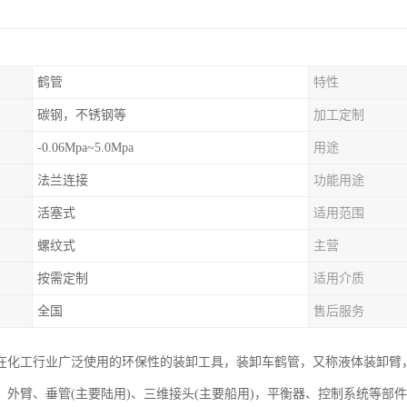
鹤管
特性
碳钢，不锈钢等
加工定制
-0.06Mpa~5.0Mpa
用途
法兰连接
功能用途
活塞式
适用范围
螺纹式
主营
按需定制
适用介质
全国
售后服务
在化工行业广泛使用的环保性的装卸工具，装卸车鹤管，又称液体装卸臂
、外臂、垂管(主要陆用)、三维接头(主要船用)，平衡器、控制系统等部