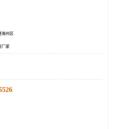
港海州区
管厂家
5526