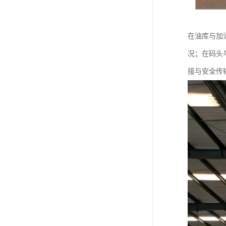
在油库与加
况；在码头
接与安全传