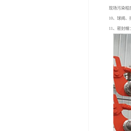
现场污染程
10、球阀
11、密封