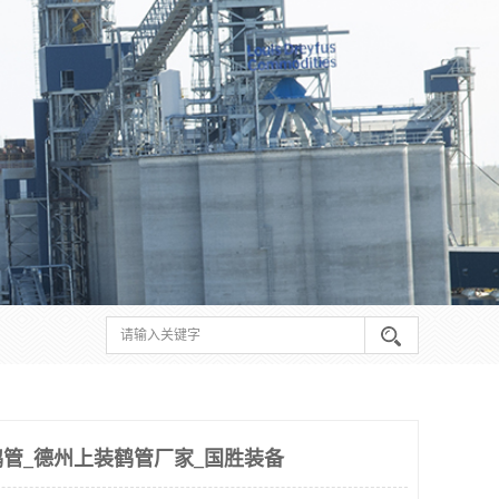
管_德州上装鹤管厂家_国胜装备