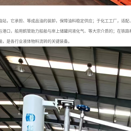
油站，它承担、等成品油的装卸，保障油料稳定供应；于化工工厂，适配
与港口，船用鹤管助力船舶与岸上储罐间液化气、等大宗介质的；在铁路
输，是各行业液体物料流转的关键装备。