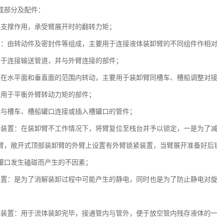
成部分及配件：
起支撑作用，承受臂展开时的翻转力矩；
头：由转动件及密封件等组成，主要用于连接液体装卸臂的不同组件作相
用于连接输送管道，并与外臂连接的部件；
可在水平面和垂直面的范围内转动，主要用于装卸臂同槽车、槽船调整对
：用于平衡外臂转动力矩的部件；
能与槽车、槽船罐口连接或插入槽罐口的管件；
紧装置：在装卸臂不工作情况下，将臂复位至栈台并予以锁定，一是为了
臂，敞开式顶部装卸臂的外臂上设置有外臂锁紧装置，当臂展开准备好后
罐口发生磕碰而产生的不因素；
装置：是为了消解装卸过程中可能产生的静电，同时也是为了防止静电对
路装置：用于流体装卸完毕，接通管内与管外，便于放空管内残存液体的