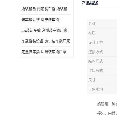
产品描述
撬装设备 南阳装车撬 撬装设备 定量控制
装车撬系统 咸宁装车撬
名称
lng装卸车撬 淄博装车撬厂家
材质
车载撬装设备 遂宁装车撬厂家
设计压力
定量装车撬 岳阳装车撬厂家
连接方式
结构形式
连接形式
尺寸
可售卖地
鹤管是一种
接头、内臂