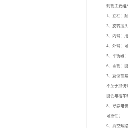
鹤管主要组
1、立柱：
2、旋转接
3、内臂：
4、外臂：
5、平衡器
6、垂管：
7、复位锁
不至于损伤
能会与槽车
8、导静电
可靠性；
9、真空短