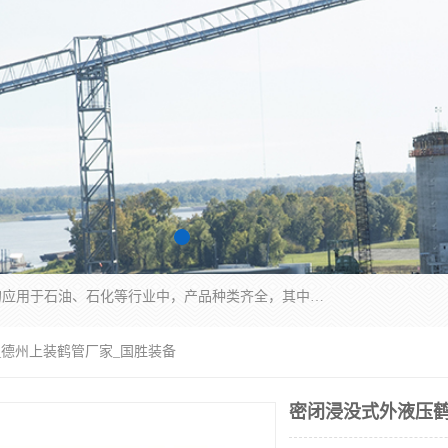
江苏国胜石化装备科技有限公司生产的产品广泛的应用于石油、石化等行业中，产品种类齐全，其中包括装卸鹤管、汽车鹤管、火车鹤管、装车鹤管、卸车鹤管、上装鹤管、下装鹤管、lng鹤管、发油鹤管、液氨鹤管、液化气鹤管等，我们生产的产品质量上乘，价格实惠，服务好，买鹤管就到国胜石化装备！
_德州上装鹤管厂家_国胜装备
密闭浸没式外液压鹤