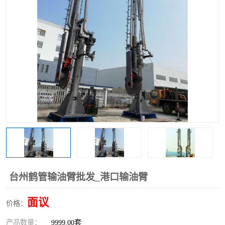
台州鹤管输油臂批发_港口输油臂
面议
价格：
产品数量：
9999.00套