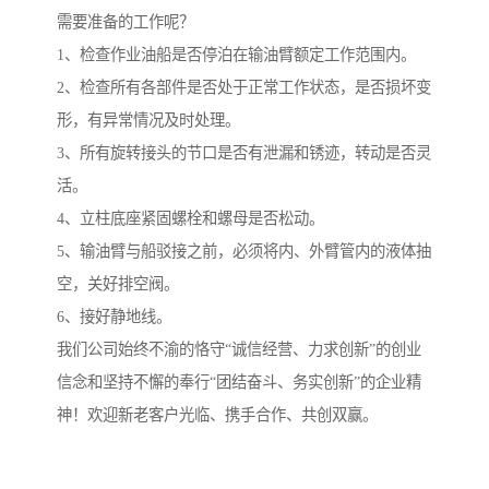
需要准备的工作呢？
1、检查作业油船是否停泊在输油臂额定工作范围内。
2、检查所有各部件是否处于正常工作状态，是否损坏变
形，有异常情况及时处理。
3、所有旋转接头的节口是否有泄漏和锈迹，转动是否灵
活。
4、立柱底座紧固螺栓和螺母是否松动。
5、输油臂与船驳接之前，必须将内、外臂管内的液体抽
空，关好排空阀。
6、接好静地线。
我们公司始终不渝的恪守“诚信经营、力求创新”的创业
信念和坚持不懈的奉行“团结奋斗、务实创新”的企业精
神！欢迎新老客户光临、携手合作、共创双赢。