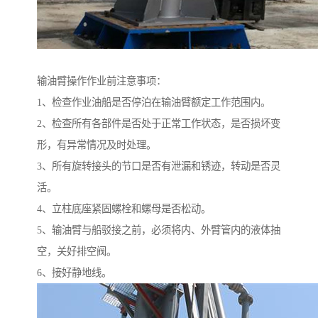
输油臂操作作业前注意事项：
1、检查作业油船是否停泊在输油臂额定工作范围内。
2、检查所有各部件是否处于正常工作状态，是否损坏变
形，有异常情况及时处理。
3、所有旋转接头的节口是否有泄漏和锈迹，转动是否灵
活。
4、立柱底座紧固螺栓和螺母是否松动。
5、输油臂与船驳接之前，必须将内、外臂管内的液体抽
空，关好排空阀。
6、接好静地线。