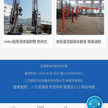
高低温顶部装车鹤管 耐高温耐高压耐腐蚀
鹤管_鹤管销售_鹤管供应商
您是第
1975951
位访客
版权所有 ©2026-08-06
苏ICP备2022006878号-2
江苏国胜石化装备科技有限公司
保留所有权利.
技术支持：
八方资源网
免责声明
管理员入口
网站地图
鹤管活动梯_鹤管活动梯销售_鹤管活动梯供应商
输油臂_输油臂批发_输油臂厂家