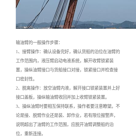
输油臂的一般操作步骤：
1、接臂操作：确认设备完好，确认货船的泊位在油臂的
工作范围内，液压臂启动电液系统，解开收臂锁紧装
置，操纵油臂接口与货船接口对接，锁紧接口并检查接
口密封性。
2、脱离操作：放空油臂内液，解开接口锁紧装置并上好
接口盖板，操纵输油臂收回并加上收臂锁紧装置。
3、操纵油臂时要相互保持联系，操作者要注意瞭望。不
论是接、脱臂作业还是装、卸作业，若有限位报警声，
说明超出了油臂的工作范围，应脱开油臂调整船的泊
位，重新连接。