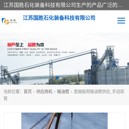
江苏国胜石化装备科技有限公司生产的产品广泛的应用于石油、石化等行业中，产品种类齐全，其中包括装卸鹤管、汽车鹤管、火车鹤管、装车鹤管、卸车鹤管、上装鹤管、下装鹤管、lng鹤管、发油鹤管、液氨鹤管、液化气鹤管等，我们生产的产品质量上乘，价格实惠，服务好，买鹤管就到国胜石化装备！
江苏国胜石化装备科技有限公司
输油臂
鹤管活动梯
鹤管
装车撬
当前位置：
首页
>
供应商机
>
输油臂
> 恩施船用输油臂供应_手动双
管