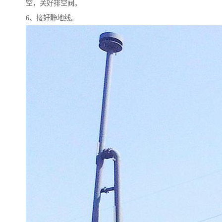
空，关好排空阀。
6、接好静地线。