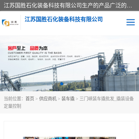
江苏国胜石化装备科技有限公司生产的产品广泛的应用于石油、石化等行业中，产品种类齐全，其中包括装卸鹤管、汽车鹤管、火车鹤管、装车鹤管、卸车鹤管、上装鹤管、下装鹤管、lng鹤管、发油鹤管、液氨鹤管、液化气鹤管等，我们生产的产品质量上乘，价格实惠，服务好，买鹤管就到国胜石化装备！
江苏国胜石化装备科技有限公司
输油臂
鹤管活动梯
鹤管
装车撬
当前位置：
首页
>
供应商机
>
装车撬
> 三门峡装车撬批发_撬装设备
定量控制