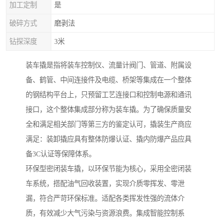
加工定制
是
破碎方式
磨剥法
钻探深度
3米
装车撬是指将装车控制仪、流量计阀门、管道、附属设
备、鹤管、中间连接件及电缆、桥架等集成在一个整体
的钢结构平台上，只预留工艺连接口和控制电源和通讯
接口，这个整体集成部分称为装车撬。为了确保质量安
全和满足相关部门等第三方的鉴定认可，撬装生产商应
满足：装卸撬应具有整体防爆认证、撬内防爆产品应具
备3C认证等保障体系。
环保型密闭装车撬，以环保节能为核心，采用全密闭装
车系统，搭配油气回收装置，实现介质零挥发、零泄
漏，符合严苛环保标准。适配各类挥发性强的流体介
质，有效减少大气污染与资源浪费。集成智能控制系