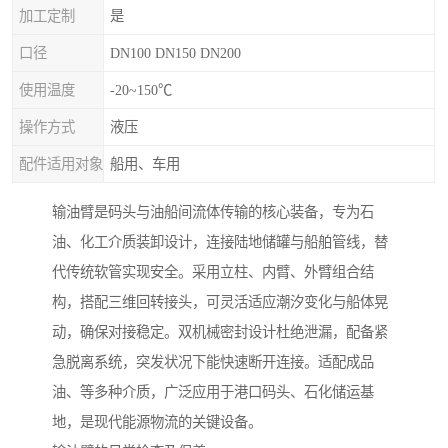
加工定制
是
口径
DN100 DN150 DN200
使用温度
-20~150℃
操作方式
液压
配件适用对象
船用、车用
输油臂是码头与油船间流体传输的核心装备，专为石
油、化工介质装卸设计，连接陆地储罐与船舶管线，替
代传统软管实现安全。采用立柱、内臂、外臂组合结
构，搭配三维回转接头，可灵活适应潮汐变化与船体晃
动，确保对接稳定。双机械密封设计杜绝泄漏，配备紧
急脱离系统，突发状况下能快速断开连接。适配成品
油、等多种介质，广泛应用于港口码头、石化储运基
地，是现代能源物流的关键设备。