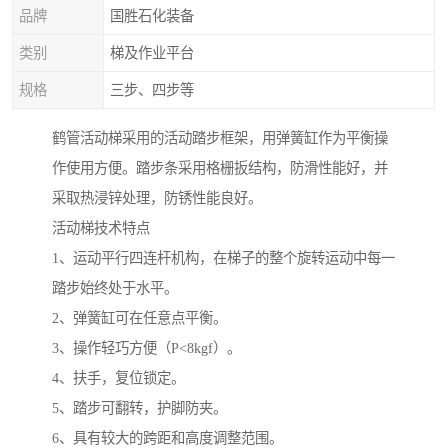
品牌
国胜石化装备
类别
梯及作业平台
规格
三步、四步等
鹤管活动梯采用的活动踏步框架，用弹簧缸作为平衡操
作使用方便。踏步条采用格栅扳结构，防滑性能好，并
采取热浸锌处理，防锈性能良好。
活动梯技术特点
1、运动平行四连杆机构，在梯子的整个旋转运动中每一
踏步始终处于水平。
2、弹簧缸可在任意点平衡。
3、操作轻巧方便（P<8kgf）。
4、扶手，复位锁定。
5、踏步可翻转，护脚防夹。
6、具有较大的跨距和高度调整范围。