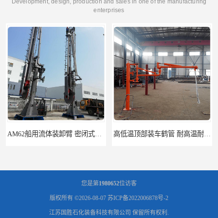
Development, design, production and sales in one of the manufacturing
enterprises
高低温顶部装车鹤管 耐高温耐高压耐腐蚀
鹤管_鹤管销售_鹤管供应商
您是第
1980652
位访客
版权所有 ©2026-08-07
苏ICP备2022006878号-2
江苏国胜石化装备科技有限公司
保留所有权利.