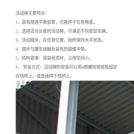
活动梯主要特点：
1、装有随遇平衡装置，可悬停于任意角度。
2、选用适当长度的活动梯，可满足不同类型车辆。
3、活动踏步，在任意位置，始终保持水平状态。
4、踏步与罐车接触处装有防碰缓冲垫。
5、结构紧凑：收容状态时，占用空间小。
6、 安装方式：活动梯的安装可以用4根螺栓将底板固定
在栈桥上，或直接焊于栈桥上。