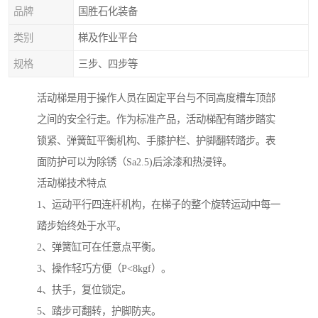
品牌
国胜石化装备
类别
梯及作业平台
规格
三步、四步等
活动梯是用于操作人员在固定平台与不同高度槽车顶部
之间的安全行走。作为标准产品，活动梯配有踏步踏实
锁紧、弹簧缸平衡机构、手膝护栏、护脚翻转踏步。表
面防护可以为除锈（Sa2.5)后涂漆和热浸锌。
活动梯技术特点
1、运动平行四连杆机构，在梯子的整个旋转运动中每一
踏步始终处于水平。
2、弹簧缸可在任意点平衡。
3、操作轻巧方便（P<8kgf）。
4、扶手，复位锁定。
5、踏步可翻转，护脚防夹。