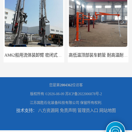
AM62船用流体装卸臂 密闭式装卸臂 多种型号可供选择
高低温顶部装车鹤管 耐高温耐高压耐腐蚀
您是第
2004362
位访客
版权所有 ©2026-08-09
苏ICP备2022006878号-2
江苏国胜石化装备科技有限公司
保留所有权利.
技术支持：
八方资源网
免责声明
管理员入口
网站地图
鹤管_鹤管销售_鹤管供应商
鹤管活动梯_鹤管活动梯销售_鹤管活动梯供应商