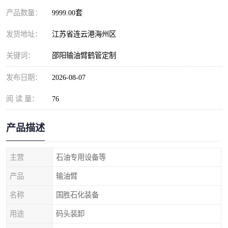
产品数量：
9999.00套
发货地址：
江苏省连云港海州区
关键词：
邵阳输油臂鹤管定制
发布日期：
2026-08-07
阅 读 量：
76
产品描述
主营
石油专用设备等
产品
输油臂
名称
国胜石化装备
用途
码头装卸