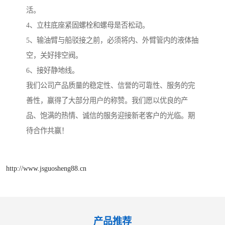
活。
4、立柱底座紧固螺栓和螺母是否松动。
5、输油臂与船驳接之前，必须将内、外臂管内的液体抽
空，关好排空阀。
6、接好静地线。
我们公司产品质量的稳定性、信誉的可靠性、服务的完
善性，赢得了大部分用户的称赞。我们愿以优良的产
品、饱满的热情、诚信的服务迎接新老客户的光临。期
待合作共赢！
http://www.jsguosheng88.cn
产品推荐