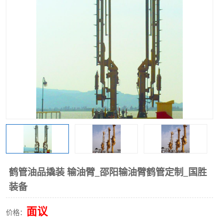
鹤管油品撬装 输油臂_邵阳输油臂鹤管定制_国胜
装备
面议
价格：