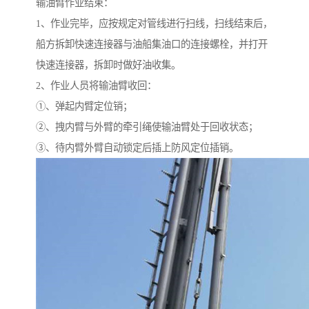
输油臂作业结束：
1、作业完毕，应按规定对管线进行扫线，扫线结束后，
船方拆卸快速连接器与油船集油口的连接螺栓，并打开
快速连接器，拆卸时做好油收集。
2、作业人员将输油臂收回：
①、弹起内臂定位销；
②、拽内臂与外臂的牵引绳使输油臂处于回收状态；
③、待内臂外臂自动锁定后插上防风定位插销。