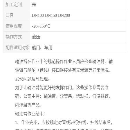
加工定制
是
口径
DN100 DN150 DN200
使用温度
-20~150℃
操作方式
液压
配件适用对象
船用、车用
输油臂在作业中的规范操作作业人员应检查输油臂、输
油臂与船舶（管线）接口联接处有无渗漏等异常情况，
发现问题及时处理。
为了让输油臂能更好的发挥作用，这些操作都需要准
确，公司主营：输油臂，软管吊，活动梯，低温鹤管，
内浮盘等产品。
输油臂作业结束：
1、作业完毕，应按规定对管线进行扫线，扫线结束后，