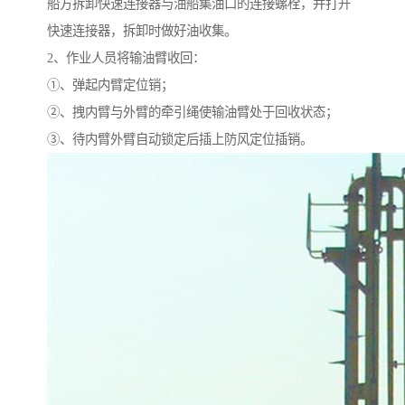
船方拆卸快速连接器与油船集油口的连接螺栓，并打开
快速连接器，拆卸时做好油收集。
2、作业人员将输油臂收回：
①、弹起内臂定位销；
②、拽内臂与外臂的牵引绳使输油臂处于回收状态；
③、待内臂外臂自动锁定后插上防风定位插销。