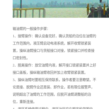
输油臂的一般操作步骤：
1、接臂操作：确认设备完好，确认货船的泊位在油臂的
工作范围内，液压臂启动电液系统，解开收臂锁紧装
置，操纵油臂接口与货船接口对接，锁紧接口并检查接
口密封性。
2、脱离操作：放空油臂内液，解开接口锁紧装置并上好
接口盖板，操纵输油臂收回并加上收臂锁紧装置。
3、操纵油臂时要相互保持联系，操作者要注意瞭望。不
论是接、脱臂作业还是装、卸作业，若有限位报警声，
说明超出了油臂的工作范围，应脱开油臂调整船的泊
位，重新连接。