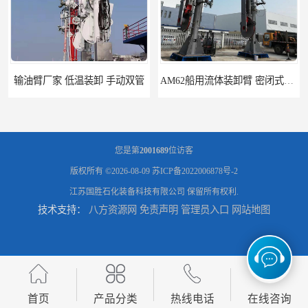
输油臂厂家 低温装卸 手动双管
AM62船用流体装卸臂 密闭式装卸臂 多种型号可供选择
您是第
2001689
位访客
版权所有 ©2026-08-09
苏ICP备2022006878号-2
江苏国胜石化装备科技有限公司
保留所有权利.
技术支持：
八方资源网
免责声明
管理员入口
网站地图
高低温顶部装车鹤管 耐高温耐高压耐腐蚀
鹤管_鹤管销售_鹤管供应商
首页
产品分类
热线电话
在线咨询