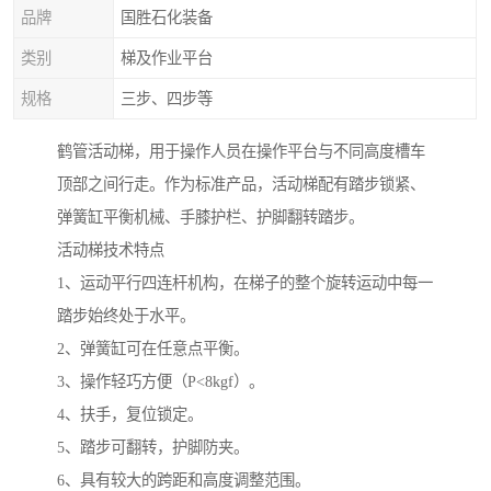
品牌
国胜石化装备
类别
梯及作业平台
规格
三步、四步等
鹤管活动梯，用于操作人员在操作平台与不同高度槽车
顶部之间行走。作为标准产品，活动梯配有踏步锁紧、
弹簧缸平衡机械、手膝护栏、护脚翻转踏步。
活动梯技术特点
1、运动平行四连杆机构，在梯子的整个旋转运动中每一
踏步始终处于水平。
2、弹簧缸可在任意点平衡。
3、操作轻巧方便（P<8kgf）。
4、扶手，复位锁定。
5、踏步可翻转，护脚防夹。
6、具有较大的跨距和高度调整范围。