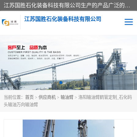
江苏国胜石化装备科技有限公司生产的产品广泛的应用于石油、石化等行业中，产品种类齐全，其中包括装卸鹤管、汽车鹤管、火车鹤管、装车鹤管、卸车鹤管、上装鹤管、下装鹤管、lng鹤管、发油鹤管、液氨鹤管、液化气鹤管等，我们生产的产品质量上乘，价格实惠，服务好，买鹤管就到国胜石化装备！
江苏国胜石化装备科技有限公司
输油臂
鹤管活动梯
鹤管
装车撬
当前位置：
首页
>
供应商机
>
输油臂
> 洛阳输油臂鹤管定制_石化码
头输油万向输油臂