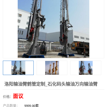
洛阳输油臂鹤管定制_石化码头输油万向输油臂
面议
价格：
产品数量：
9999.00套