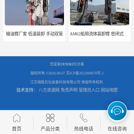
输油臂厂家 低温装卸 手动双管
AM62船用流体装卸臂 密闭式装卸臂 多种型号可供选择
您是第
1978301
位访客
版权所有 ©2026-08-07
苏ICP备2022006878号-2
江苏国胜石化装备科技有限公司
保留所有权利.
技术支持：
八方资源网
免责声明
管理员入口
网站地图
高低温顶部装车鹤管 耐高温耐高压耐腐蚀
鹤管_鹤管销售_鹤管供应商
首页
产品分类
热线电话
在线咨询