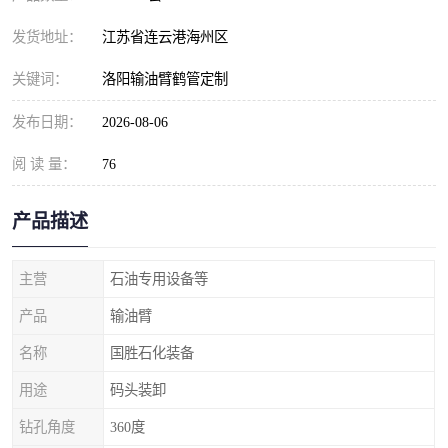
发货地址：
江苏省连云港海州区
关键词：
洛阳输油臂鹤管定制
发布日期：
2026-08-06
阅 读 量：
76
产品描述
主营
石油专用设备等
产品
输油臂
名称
国胜石化装备
用途
码头装卸
钻孔角度
360度