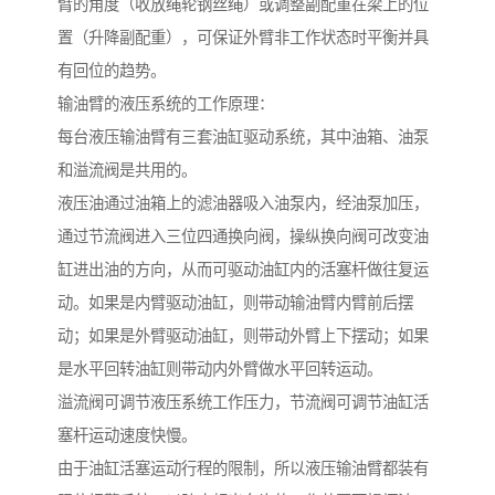
臂的角度（收放绳轮钢丝绳）或调整副配重在梁上的位
置（升降副配重），可保证外臂非工作状态时平衡并具
有回位的趋势。
输油臂的液压系统的工作原理：
每台液压输油臂有三套油缸驱动系统，其中油箱、油泵
和溢流阀是共用的。
液压油通过油箱上的滤油器吸入油泵内，经油泵加压，
通过节流阀进入三位四通换向阀，操纵换向阀可改变油
缸进出油的方向，从而可驱动油缸内的活塞杆做往复运
动。如果是内臂驱动油缸，则带动输油臂内臂前后摆
动；如果是外臂驱动油缸，则带动外臂上下摆动；如果
是水平回转油缸则带动内外臂做水平回转运动。
溢流阀可调节液压系统工作压力，节流阀可调节油缸活
塞杆运动速度快慢。
由于油缸活塞运动行程的限制，所以液压输油臂都装有