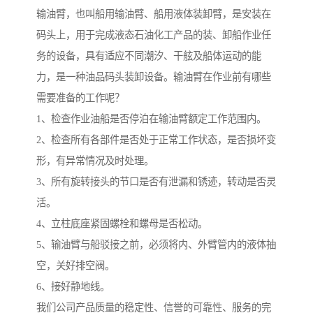
输油臂，也叫船用输油臂、船用液体装卸臂，是安装在
码头上，用于完成液态石油化工产品的装、卸船作业任
务的设备，具有适应不同潮汐、干舷及船体运动的能
力，是一种油品码头装卸设备。输油臂在作业前有哪些
需要准备的工作呢？
1、检查作业油船是否停泊在输油臂额定工作范围内。
2、检查所有各部件是否处于正常工作状态，是否损坏变
形，有异常情况及时处理。
3、所有旋转接头的节口是否有泄漏和锈迹，转动是否灵
活。
4、立柱底座紧固螺栓和螺母是否松动。
5、输油臂与船驳接之前，必须将内、外臂管内的液体抽
空，关好排空阀。
6、接好静地线。
我们公司产品质量的稳定性、信誉的可靠性、服务的完