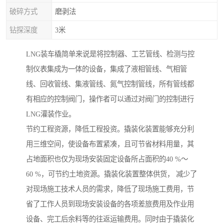
破碎方式
磨剥法
钻探深度
3米
LNG装车橇简单来说是将控制器、工艺管线、检测与控
制仪表集成为一体的设备，集成了液相管线、气相管
线、回收管线、集液管线、氮气控制管线，所有管线都
有相应的控制阀门，操作者可以通过对阀门的控制进行
LNG灌装作业。
节约工程资源，降低工程投资。撬装化装置能够充分利
用三维空间，使设备布置紧凑，且可节省材料用量，其
占地面积也仅为现场安装固定设备所占面积的40 %～
60 %，可节约土地资源。撬装化装置整体供货， 减少了
对现场施工技术人员的需求，降低了现场施工费用，节
省了工作人员到现场安装设备的各项差旅费用及作业用
设备、完工后余料等的往返运输费用。同时由于撬装化