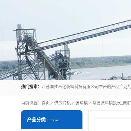
热门搜索：
当前位置：
首页
>
供应商机
>
装车撬
> 常德装车撬批发_国
产品分类
Product