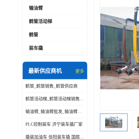
输油臂
鹤管活动梯
鹤管
装车撬
最新供应商机
更多
鹤管_鹤管销售_鹤管供应商
鹤管活动梯_鹤管活动梯销售_鹤管活动梯供应商
输油臂_输油臂批发_输油臂厂家
PLC控制装车 济宁装车撬厂家
撬装加油车 信阳装车撬 国胜装备