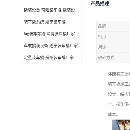
产品描述
撬装设备 南阳装车撬 撬装设备 定量控制
装车撬系统 咸宁装车撬
品牌
lng装卸车撬 淄博装车撬厂家
特点
车载撬装设备 遂宁装车撬厂家
用途
定量装车撬 岳阳装车撬厂家
破碎方式
伴随着工业
装车撬是工
设计，结构
全。操作便
成本。