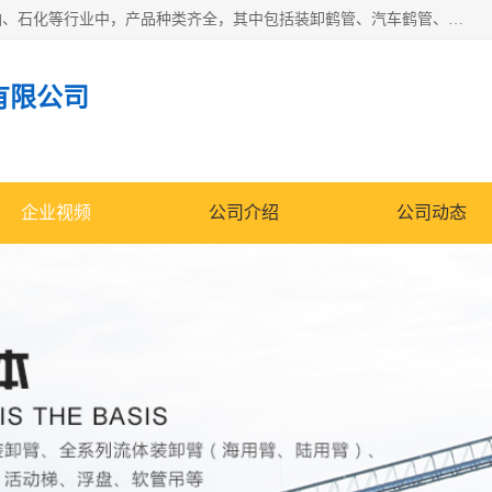
江苏国胜石化装备科技有限公司生产的产品广泛的应用于石油、石化等行业中，产品种类齐全，其中包括装卸鹤管、汽车鹤管、火车鹤管、装车鹤管、卸车鹤管、上装鹤管、下装鹤管、lng鹤管、发油鹤管、液氨鹤管、液化气鹤管等，我们生产的产品质量上乘，价格实惠，服务好，买鹤管就到国胜石化装备！
有限公司
企业视频
公司介绍
公司动态