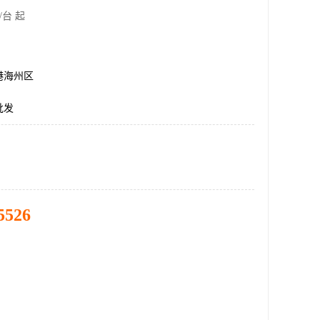
/台 起
港海州区
批发
5526