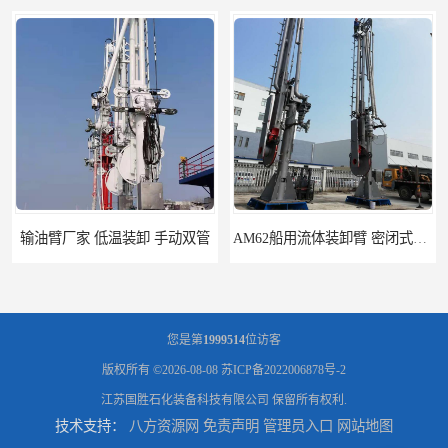
输油臂厂家 低温装卸 手动双管
AM62船用流体装卸臂 密闭式装卸臂 多种型号可供选择
您是第
1999514
位访客
版权所有 ©2026-08-08
苏ICP备2022006878号-2
江苏国胜石化装备科技有限公司
保留所有权利.
技术支持：
八方资源网
免责声明
管理员入口
网站地图