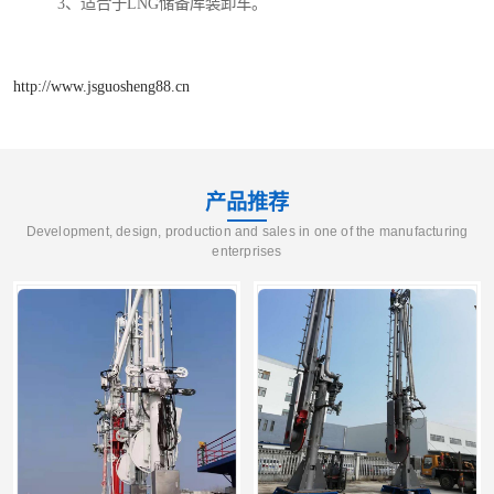
3、适合于LNG储备库装卸车。
http://www.jsguosheng88.cn
产品推荐
Development, design, production and sales in one of the manufacturing
enterprises